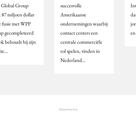
 Global Group
succesvolle
In
t 87 miljoen dollar
Amerikaanse
da
de fusie met WPP
ondernemingen waarbij
jo
p gecompleteerd
contact centers een
en
ok behoudt hij zijn
centrale commerciële
tie…
rol spelen, vinden in
Nederland…
Advertentie