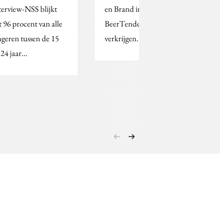
terview-NSS blijkt
en Brand in speciale
t 96 procent van alle
BeerTender fustjes te
ngeren tussen de 15
verkrijgen.
 24 jaar…