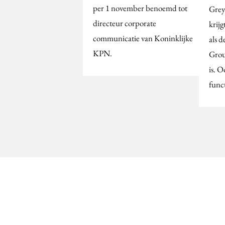
per 1 november benoemd tot
Grey
directeur corporate
krijg
communicatie van Koninklijke
als 
KPN.
Grou
is. O
func