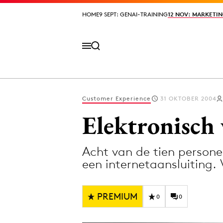
HOME
HOME
9 SEPT: GENAI-TRAINING
9 SEPT: GENAI-TRAINING
12 NOV: MARKETIN
12 NOV: MARKETIN
Customer Experience
31 OKTOBER 2004
Volg het laatste nieuws via de Adformatie N
Elektronisch
Acht van de tien persone
Topics
een internetaansluiting.
Artificial Intelligence
Design
Bureaus
Digital transf
PREMIUM
0
0
Campagnes
Diversiteit