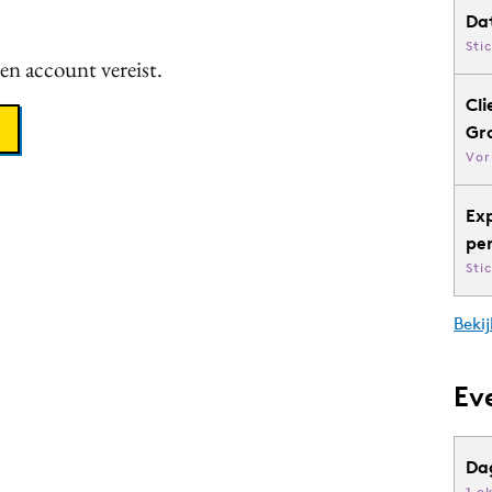
Da
Sti
een account vereist.
Cli
Gr
Vor
Ex
pe
Sti
Bekij
Ev
Da
1 o