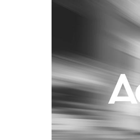
Carriere
Effectiviteit
Contentmarketing
Gedragsverand
Craft
Influencer mar
Customer Experience
Interne commu
Data & Insights
Martech