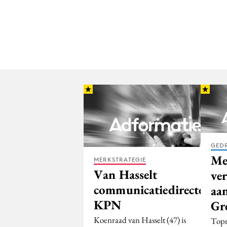
GED
Me
MERKSTRATEGIE
Van Hasselt
ve
communicatiedirecteur
aa
KPN
Gr
Koenraad van Hasselt (47) is
Topm