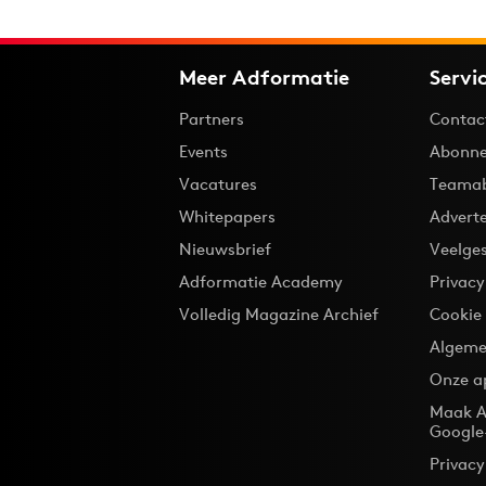
Meer Adformatie
Servi
Partners
Contac
Events
Abonne
Vacatures
Teama
Whitepapers
Advert
Nieuwsbrief
Veelge
Adformatie Academy
Privac
Volledig Magazine Archief
Cookie
Algeme
Onze a
Maak A
Google
Privacy