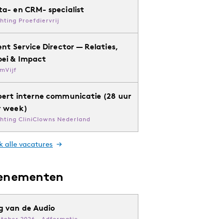
ta- en CRM- specialist
chting Proefdiervrij
ent Service Director — Relaties,
oei & Impact
mVijf
pert interne communicatie (28 uur
r week)
chting CliniClowns Nederland
k alle vacatures
enementen
g van de Audio
ktober 2026 · Adformatie