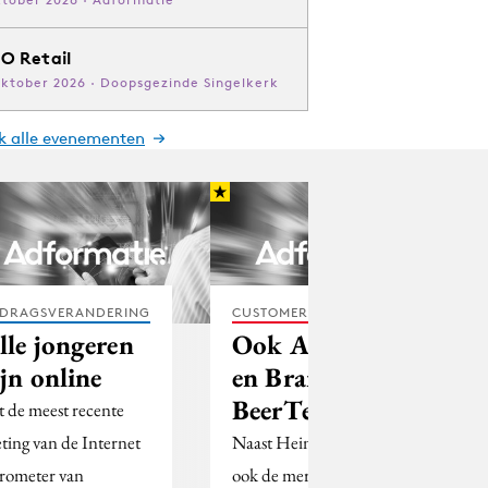
O Retail
oktober 2026 · Doopsgezinde Singelkerk
jk alle evenementen
DRAGSVERANDERING
CUSTOMER EXPERIENCE
lle jongeren
Ook Amstel
ijn online
en Brand in
BeerTender
t de meest recente
ting van de Internet
Naast Heineken zijn nu
rometer van
ook de merken Amstel