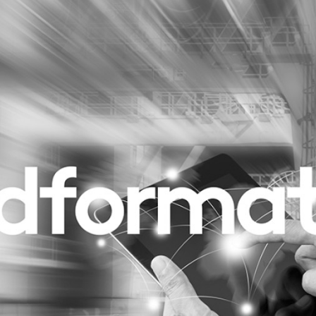
Programmatic
ering
Purpose Marketing
keting
Reputatie & crisis
nicatie