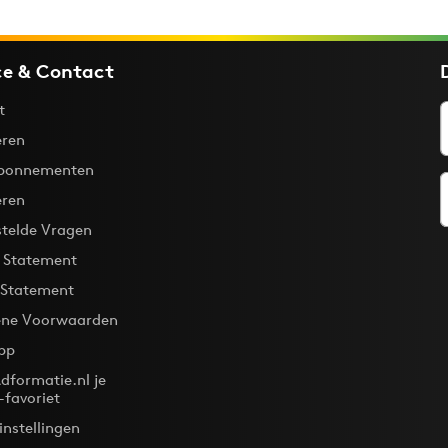
ce & Contact
t
ren
bonnementen
eren
stelde Vragen
y Statement
 Statement
ne Voorwaarden
pp
dformatie.nl je
-favoriet
instellingen