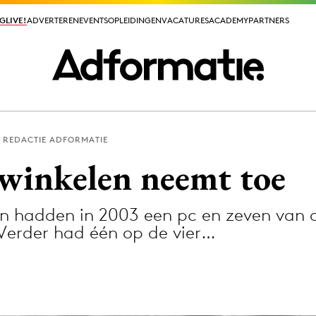
GLIVE!
GLIVE!
ADVERTEREN
ADVERTEREN
EVENTS
EVENTS
OPLEIDINGEN
OPLEIDINGEN
VACATURES
VACATURES
ACADEMY
ACADEMY
PARTNERS
PARTNERS
REDACTIE ADFORMATIE
ieuws app
 winkelen neemt toe
n hadden in 2003 een pc en zeven van d
 Verder had één op de vier…
Media
ormation
Merkstrategie
PR