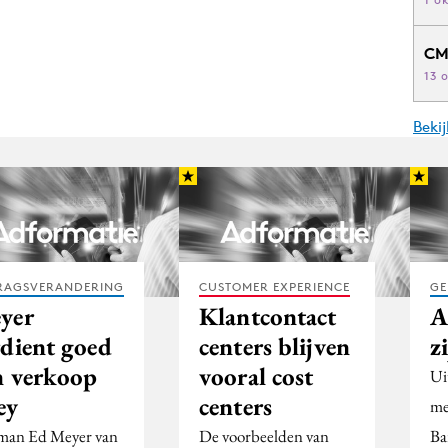
CM
13 
Beki
RAGSVERANDERING
CUSTOMER EXPERIENCE
GE
yer
Klantcontact
A
rdient goed
centers blijven
z
n verkoop
vooral cost
Ui
ey
centers
me
an Ed Meyer van
De voorbeelden van
Ba