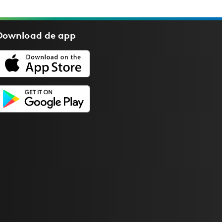
Download de
app