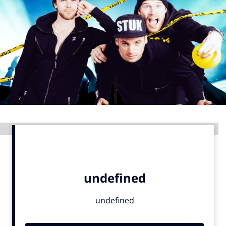
Menu
Home
9 sept: GenAI-training
12 nov: MarketingLive!
Adverteren
Events
Advertentie
Opleidingen
Vacatures
Academy
Partners
Topics
Artificial Intelligence