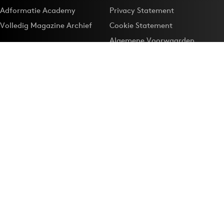
Adformatie Academy
Privacy Statement
Volledig Magazine Archief
Cookie Statement
Algemene Voorwaarden
Onze app
Maak Adformatie.nl je
Google-favoriet
Privacyinstellingen
Download de
Adformatie Nieuws App