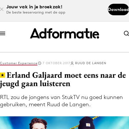
Jouw vak in je broekzak!
Download
De beste leeservaring met de app
Abonneer nu
Abonneer nu
Customer Experience
7 OKTOBER 2017
RUUD DE LANGEN
Log in
Erland Galjaard moet eens naar de
jeugd gaan luisteren
Download de app
Volg het laatste nieuws via de Adformatie
RTL zou de jongens van StukTV nu goed kunnen
gebruiken, meent Ruud de Langen.
Nieuws app