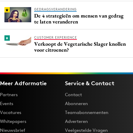
GEDRAGSVERANDERING
De 4 strategieën om mensen van gedrag
te laten veranderen
CUSTOMER EXPERIENCE
Verkoopt de Vegetarische Slager knollen
voor citroenen?
Meer Adformatie
Service & Contact
Partners
Contact
Events
Abonneren
Vacatures
Teamabonnementen
Whitepapers
Adverteren
Nieuwsbrief
Veelgestelde Vragen