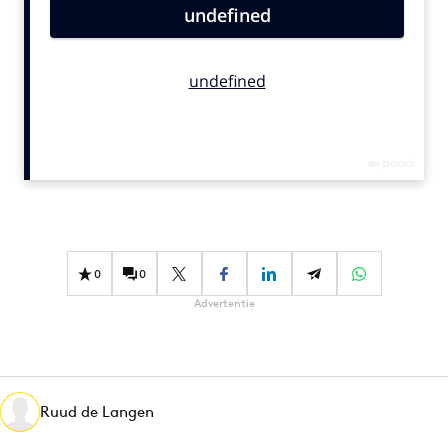
Bureaus
Campagnes
Carriere
Contentmarketing
Craft
Customer Experience
Data & Insights
Design
Digital transformation
0
0
Diversiteit
Advertentie
Effectiviteit
Gedragsverandering
Influencer marketing
Interne communicatie
Ruud de Langen
Martech