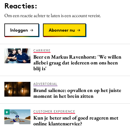
Reacties:
Media
Merkstrategie
Om een reactie achter te laten is een account vereist.
PR
Inloggen
Abonneer nu
Programmatic
Purpose Marketing
Reputatie & crisis
CARRIERE
Beer en Markus Ravenhorst: 'We willen
allebei graag dat iedereen om ons heen
blij is'
ADVERTORIAL
Brand salience: opvallen en op het juiste
moment in het brein zitten
CUSTOMER EXPERIENCE
Kun je beter snel of goed reageren met
online klantenservice?