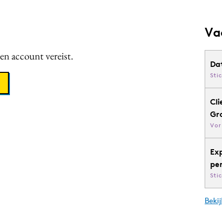
Va
een account vereist.
Da
Sti
Cli
Gr
Vor
Ex
pe
Sti
Bekij