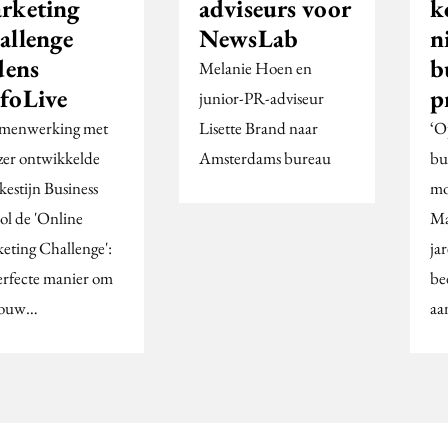
rketing
adviseurs voor
k
allenge
NewsLab
n
dens
b
Melanie Hoen en
foLive
p
junior-PR-adviseur
amenwerking met
Lisette Brand naar
‘O
lzer ontwikkelde
Amsterdams bureau
bu
kestijn Business
mo
ol de 'Online
Ma
eting Challenge':
ja
erfecte manier om
be
 jouw…
aa