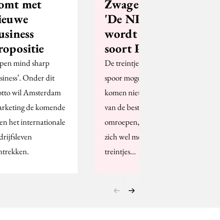
omt met
Zwagerman:
ieuwe
'De NPO
usiness
wordt een
ropositie
soort ProRail'
pen mind sharp
De treintjes die over het
siness’. Onder dit
spoor mogen rijden
tto wil Amsterdam
komen niet meer alleen
rketing de komende
van de bestaande
ren het internationale
omroepen, al mogen die
drijfsleven
zich wel met de
ntrekken.
treintjes…