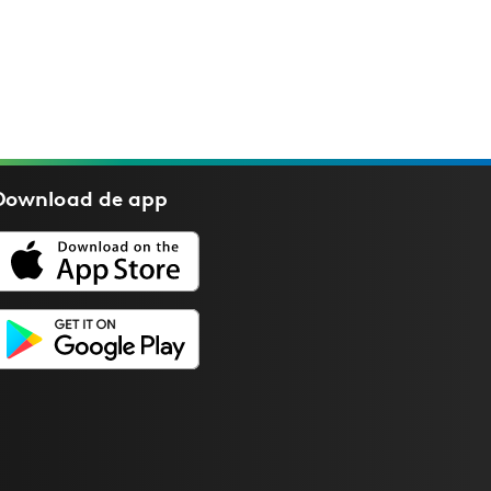
Download de
app