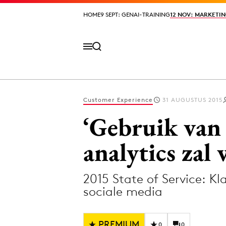
HOME
HOME
9 SEPT: GENAI-TRAINING
9 SEPT: GENAI-TRAINING
12 NOV: MARKETIN
12 NOV: MARKETIN
Customer Experience
31 AUGUSTUS 2015
Volg het laatste nieuws via de Adformatie N
‘Gebruik van 
analytics zal
Topics
2015 State of Service: K
Artificial Intelligence
Design
sociale media
Bureaus
Digital transf
Campagnes
Diversiteit
PREMIUM
0
0