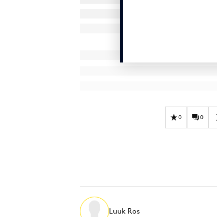
0
0
Luuk Ros