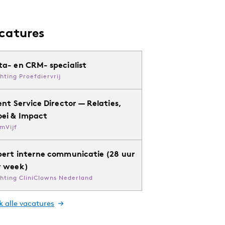
catures
ta- en CRM- specialist
chting Proefdiervrij
ent Service Director — Relaties,
oei & Impact
mVijf
pert interne communicatie (28 uur
r week)
chting CliniClowns Nederland
k alle vacatures