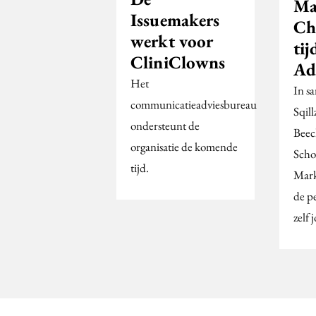
Ma
Issuemakers
Ch
werkt voor
tij
CliniClowns
Ad
Het
In s
communicatieadviesbureau
Sqil
ondersteunt de
Beec
organisatie de komende
Scho
tijd.
Mark
de p
zelf