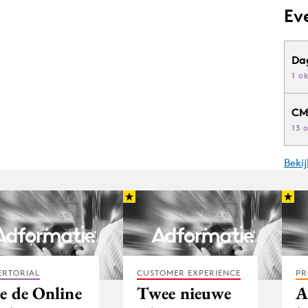
Ev
Da
1 o
CM
13 
Beki
ERTORIAL
CUSTOMER EXPERIENCE
PR
e de Online
Twee nieuwe
A