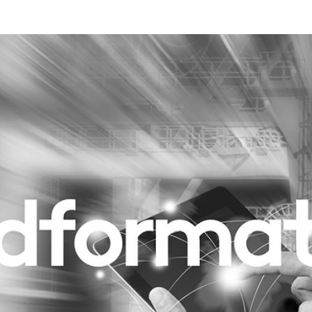
Programmatic
ering
Purpose Marketing
keting
Reputatie & crisis
nicatie