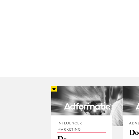
INFLUENCER
ADV
MARKETING
Do
De