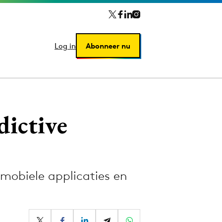
Log in
Log in
Abonneer nu
Abonneer nu
dictive
mobiele applicaties en