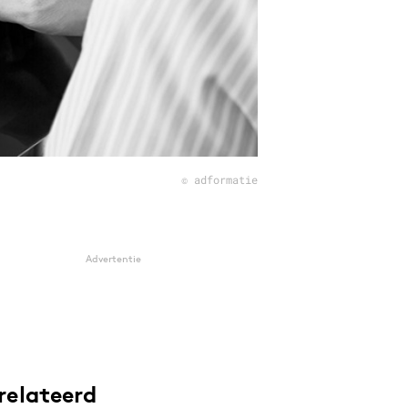
© adformatie
Advertentie
relateerd