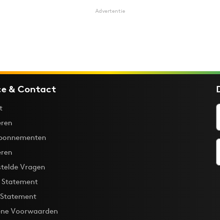
Advertentie
ce & Contact
t
ren
bonnementen
eren
stelde Vragen
y Statement
 Statement
ne Voorwaarden