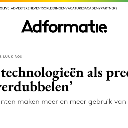
GLIVE!
GLIVE!
ADVERTEREN
ADVERTEREN
EVENTS
EVENTS
OPLEIDINGEN
OPLEIDINGEN
VACATURES
VACATURES
ACADEMY
ACADEMY
PARTNERS
PARTNERS
LUUK ROS
ieuws app
technologieën als pre
 verdubbelen’
lanten maken meer en meer gebruik van 
Media
ormation
Merkstrategie
PR