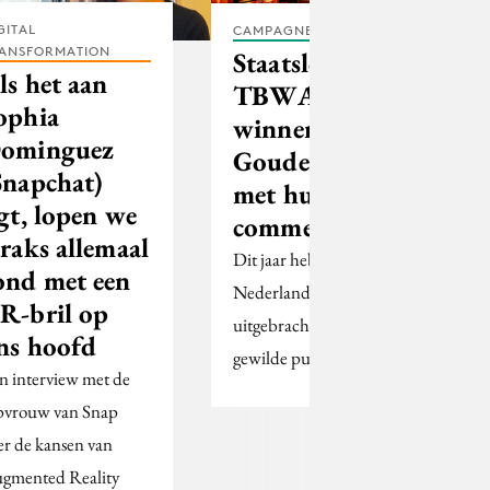
GITAL
CAMPAGNES
ANSFORMATION
Staatsloterij en
ls het aan
TBWA
ophia
winnen
ominguez
Gouden Loeki
Snapchat)
met husky-
igt, lopen we
commercial
traks allemaal
Dit jaar hebben 92.076
ond met een
Nederlanders een stem
R-bril op
uitgebracht voor de
ns hoofd
gewilde publieksprijs.
n interview met de
pvrouw van Snap
er de kansen van
gmented Reality