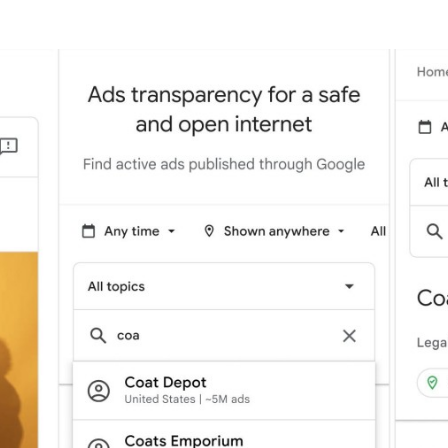
Programmatic
ering
Purpose Marketing
keting
Reputatie & crisis
nicatie