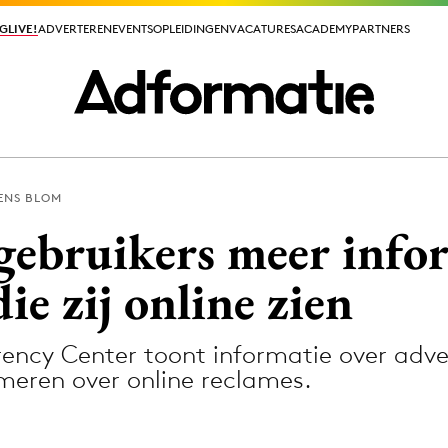
GLIVE!
GLIVE!
ADVERTEREN
ADVERTEREN
EVENTS
EVENTS
OPLEIDINGEN
OPLEIDINGEN
VACATURES
VACATURES
ACADEMY
ACADEMY
PARTNERS
PARTNERS
ENS BLOM
ieuws app
gebruikers meer info
ie zij online zien
ency Center toont informatie over adv
Media
rmeren over online reclames.
ormation
Merkstrategie
PR