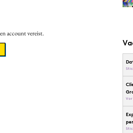
een account vereist.
Va
Da
Sti
Cli
Gr
Vor
Ex
pe
Sti