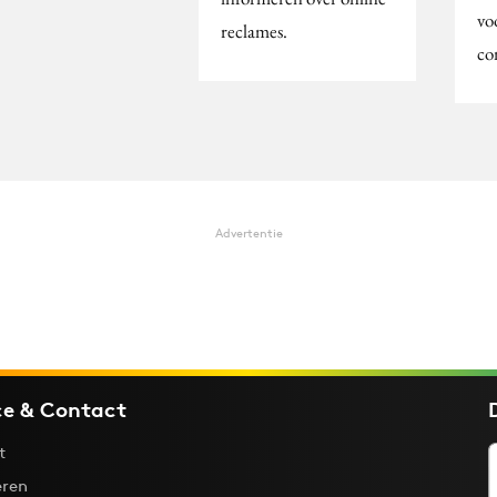
vo
reclames.
co
Advertentie
ce & Contact
t
ren