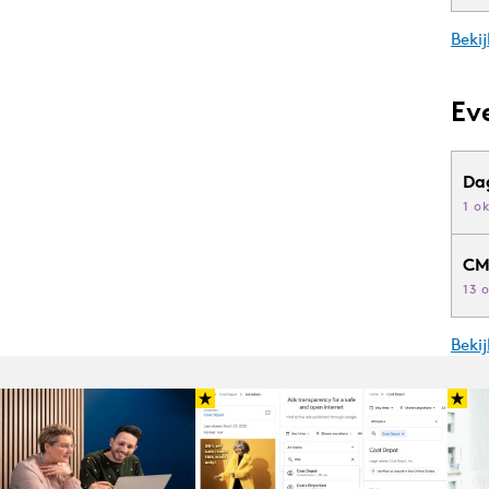
Bekij
Ev
Da
1 o
CM
13 
Beki