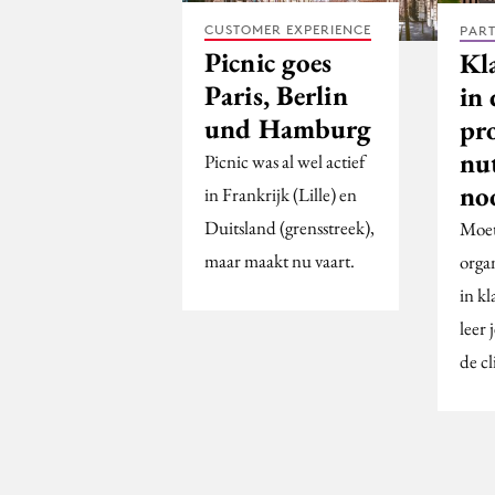
CUSTOMER EXPERIENCE
PAR
Picnic goes
Kl
Paris, Berlin
in
und Hamburg
pro
nu
Picnic was al wel actief
no
in Frankrijk (Lille) en
Duitsland (grensstreek),
Moet
maar maakt nu vaart.
organ
in k
leer 
de cl