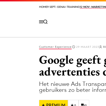
HOME
HOME
9 SEPT: GENAI-TRAINING
9 SEPT: GENAI-TRAINING
12 NOV: MARKETIN
12 NOV: MARKETIN
Customer Experience
29 MAART 2023
R
Volg het laatste nieuws via de Adformatie N
Google geeft 
advertenties d
Topics
Het nieuwe Ads Transpar
Artificial Intelligence
Design
gebruikers zo beter info
Bureaus
Digital transf
Campagnes
Diversiteit
PREMIUM
0
0