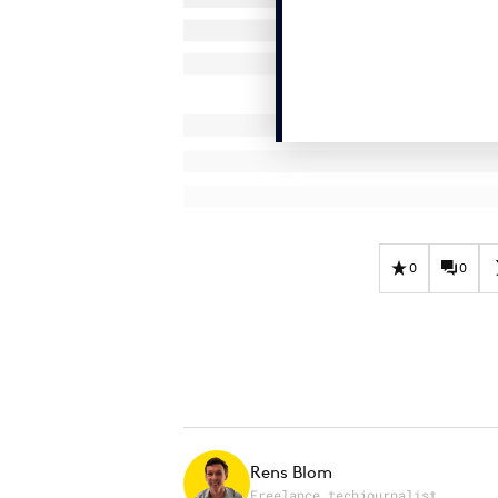
0
0
Rens Blom
Freelance techjournalist