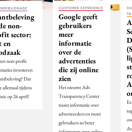
CUSTOMER EXPERIENCE
DI
TNERBIJDRAGE
TR
Google geeft
antbeleving
A
gebruikers
 de non-
S
meer
fit sector:
D
informatie
t en
(
over de
odzaak
l
advertenties
en non-profit
s
die zij online
isaties investeren
r
zien
lantbeleving? Dat
A
Het nieuwe Ads
je allemaal tijdens
o
Transparency Center
inic op 26 april!
Ee
toont informatie over
to
adverteerders en moet
ov
gebruikers zo beter
Au
informeren over online