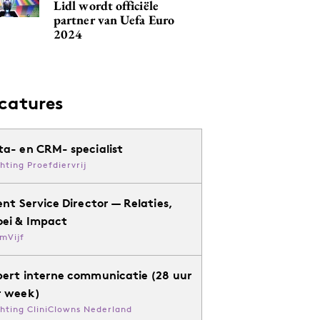
Lidl wordt officiële
partner van Uefa Euro
2024
catures
ta- en CRM- specialist
chting Proefdiervrij
ent Service Director — Relaties,
oei & Impact
mVijf
pert interne communicatie (28 uur
r week)
chting CliniClowns Nederland