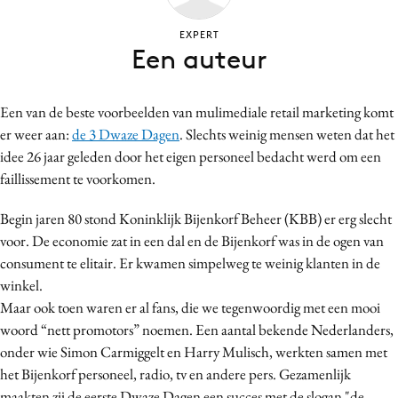
Bureaus
EXPERT
Campagnes
Een auteur
Carriere
Contentmarketing
Een van de beste voorbeelden van mulimediale retail marketing komt
Craft
er weer aan:
de 3 Dwaze Dagen
. Slechts weinig mensen weten dat het
Customer Experience
idee 26 jaar geleden door het eigen personeel bedacht werd om een
Data & Insights
faillissement te voorkomen.
Design
Begin jaren 80 stond Koninklijk Bijenkorf Beheer (KBB) er erg slecht
Digital transformation
voor. De economie zat in een dal en de Bijenkorf was in de ogen van
Diversiteit
consument te elitair. Er kwamen simpelweg te weinig klanten in de
Effectiviteit
winkel.
Maar ook toen waren er al fans, die we tegenwoordig met een mooi
Gedragsverandering
woord “nett promotors” noemen. Een aantal bekende Nederlanders,
Influencer marketing
onder wie Simon Carmiggelt en Harry Mulisch, werkten samen met
Interne communicatie
het Bijenkorf personeel, radio, tv en andere pers. Gezamenlijk
Martech
maakten zij de eerste Dwaze Dagen een succes met de slogan "de