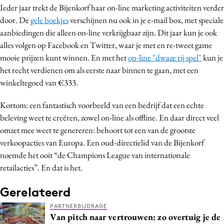
Ieder jaar trekt de Bijenkorf haar on-line marketing activiteiten verder
door. De
gele boekjes
verschijnen nu ook in je e-mail box, met speciale
aanbiedingen die alleen on-line verkrijgbaar zijn. Dit jaar kun je ook
alles volgen op Facebook en Twitter, waar je met en re-tweet game
mooie prijzen kunt winnen. En met het
on-line "dwaze rij spel"
kun je
het recht verdienen om als eerste naar binnen te gaan, met een
winkeltegoed van €333.
Kortom: een fantastisch voorbeeld van een bedrijf dat een echte
beleving weet te creëren, zowel on-line als offline. En daar direct veel
omzet mee weet te genereren: behoort tot een van de grootste
verkoopacties van Europa. Een oud-directielid van de Bijenkorf
noemde het ooit “de Champions League van internationale
retailacties”. En dat is het.
Gerelateerd
PARTNERBIJDRAGE
Van pitch naar vertrouwen: zo overtuig je de