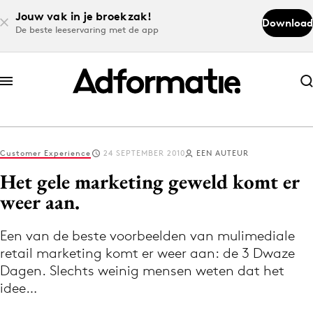
Jouw vak in je broekzak!
Download
De beste leeservaring met de app
Abonneer nu
Abonneer nu
Customer Experience
24 SEPTEMBER 2010
EEN AUTEUR
Log in
Het gele marketing geweld komt er
weer aan.
Download de app
Volg het laatste nieuws via de Adformatie
Een van de beste voorbeelden van mulimediale
retail marketing komt er weer aan: de 3 Dwaze
Nieuws app
Dagen. Slechts weinig mensen weten dat het
idee…