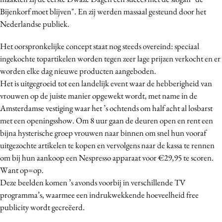
Media
Bijenkorf moet blijven". En zij werden massaal gesteund door het
Nederlandse publiek.
Merkstrategie
PR
Het oorspronkelijke concept staat nog steeds overeind: speciaal
Programmatic
ingekochte topartikelen worden tegen zeer lage prijzen verkocht en er
Purpose Marketing
worden elke dag nieuwe producten aangeboden.
Het is uitgegroeid tot een landelijk event waar de hebberigheid van
Reputatie & crisis
vrouwen op de juiste manier opgewekt wordt, met name in de
Amsterdamse vestiging waar het ’s ochtends om half acht al losbarst
met een openingsshow. Om 8 uur gaan de deuren open en rent een
bijna hysterische groep vrouwen naar binnen om snel hun vooraf
uitgezochte artikelen te kopen en vervolgens naar de kassa te rennen
om bij hun aankoop een Nespresso apparaat voor €29,95 te scoren.
Want op=op.
Deze beelden komen ’s avonds voorbij in verschillende TV
programma’s, waarmee een indrukwekkende hoeveelheid free
publicity wordt gecreëerd.