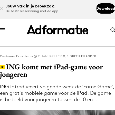
Jouw vak in je broekzak!
Download
De beste leeservaring met de app
Abonneer nu
Abonneer nu
Customer Experience
11 JANUARI 2013
ELSBETH EILANDER
Log in
ING komt met iPad-game voor
jongeren
Download de app
Volg het laatste nieuws via de Adformatie
ING introduceert volgende week de ‘Fame Game’,
een gratis mobiele game voor de iPad. De game
Nieuws app
is bedoeld voor jongeren tussen de 10 en…