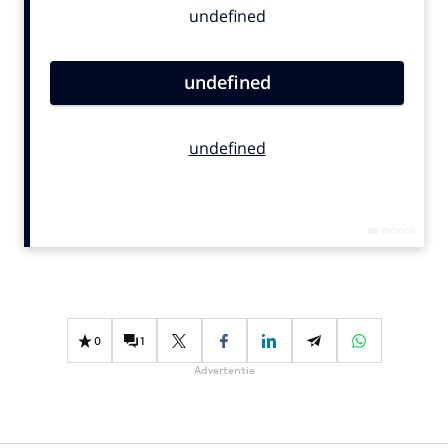
Bureaus
Campagnes
Carriere
Contentmarketing
Craft
Customer Experience
Data & Insights
Design
Digital transformation
Diversiteit
Effectiviteit
0
1
Gedragsverandering
Advertentie
Influencer marketing
Interne communicatie
Martech