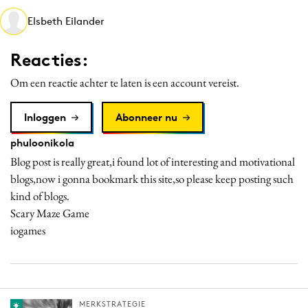
Media
Elsbeth Eilander
Merkstrategie
Reacties:
PR
Programmatic
Om een reactie achter te laten is een account vereist.
Purpose Marketing
Inloggen
Abonneer nu
Reputatie & crisis
phuloonikola
Blog post is really great,i found lot of interesting and motivational
blogs,now i gonna bookmark this site,so please keep posting such
kind of blogs.
Scary Maze Game
iogames
MERKSTRATEGIE