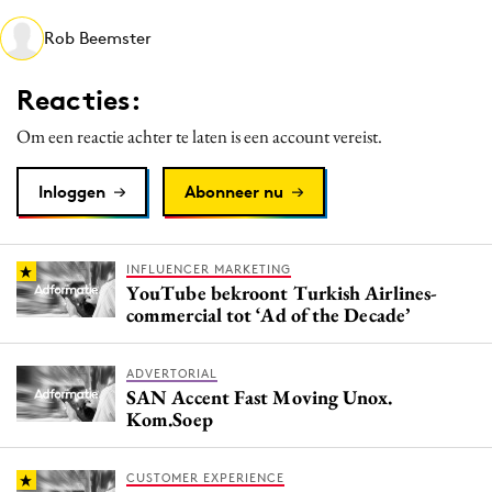
Media
Rob Beemster
Merkstrategie
PR
Reacties:
Programmatic
Om een reactie achter te laten is een account vereist.
Purpose Marketing
Reputatie & crisis
Inloggen
Abonneer nu
INFLUENCER MARKETING
YouTube bekroont Turkish Airlines-
commercial tot ‘Ad of the Decade’
ADVERTORIAL
SAN Accent Fast Moving Unox.
Kom.Soep
CUSTOMER EXPERIENCE