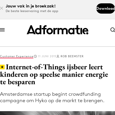
Jouw vak in je broekzak!
Download
De beste leeservaring met de app
Abonneer nu
Abonneer nu
Customer Experience
11 JUNI 2015
ROB BEEMSTER
Log in
Internet-of-Things ijsbeer leert
kinderen op speelse manier energie
te besparen
Download de app
Volg het laatste nieuws via de Adformatie
Amsterdamse startup begint crowdfunding
Nieuws app
campagne om Hyko op de markt te brengen.