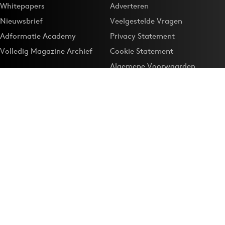
Whitepapers
Adverteren
Nieuwsbrief
Veelgestelde Vragen
Adformatie Academy
Privacy Statement
Volledig Magazine Archief
Cookie Statement
Algemene Voorwaarden
Onze app
Maak Adformatie.nl je
Google-favoriet
Privacyinstellingen
Download de
Adformatie Nieuws App