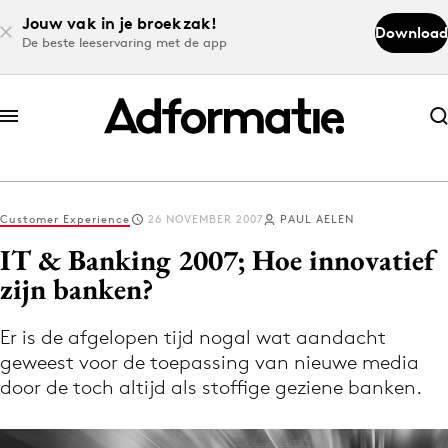
Jouw vak in je broekzak!
Download
De beste leeservaring met de app
Abonneer nu
Abonneer nu
Customer Experience
26 NOVEMBER 2007
PAUL AELEN
Log in
IT & Banking 2007; Hoe innovatief
zijn banken?
Download de app
Volg het laatste nieuws via de Adformatie
Er is de afgelopen tijd nogal wat aandacht
geweest voor de toepassing van nieuwe media
Nieuws app
door de toch altijd als stoffige geziene banken.