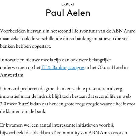
EXPERT
Bureaus
Paul Aelen
Campagnes
Carriere
Voorbeelden hiervan zijn het second life avontuur van de ABN Amro
Contentmarketing
maar zeker ook de verschillende direct banking initiatieven die veel
Craft
banken hebben opgestart.
Customer Experience
Innovatie en nieuwe media zijn dan ook twee belangrijke
Data & Insights
onderwerpen op het
IT & Banking congres
in het Okura Hotel in
Design
Amsterdam.
Digital transformation
Diversiteit
Uiteraard proberen de groot banken zich te presenteren als erg
innovatief maar de indruk blijft toch bestaan dat second life en web
Effectiviteit
2.0 meer 'buzz' is dan dat het een grote toegevoegde waarde heeft voor
Gedragsverandering
de klanten van de bank.
Influencer marketing
Interne communicatie
Er kwamen wel een aantal interessante initiatieven voorbij,
bijvoorbeeld de 'blackboard' community van ABN Amro voor en
Martech