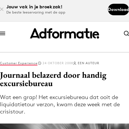
Jouw vak in je broekzak!
Download
De beste leeservaring met de app
Abonneer nu
Abonneer nu
Customer Experience
24 OKTOBER 2008
EEN AUTEUR
Log in
Journaal belazerd door handig
excursiebureau
Download de app
Volg het laatste nieuws via de Adformatie
Wat een grap! Het excursiebureau dat ooit de
liquidatietour verzon, kwam deze week met de
Nieuws app
crisistour.