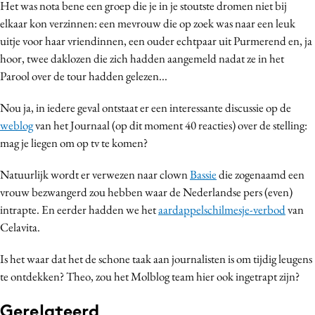
Het was nota bene een groep die je in je stoutste dromen niet bij
Media
elkaar kon verzinnen: een mevrouw die op zoek was naar een leuk
Merkstrategie
uitje voor haar vriendinnen, een ouder echtpaar uit Purmerend en, ja
PR
hoor, twee daklozen die zich hadden aangemeld nadat ze in het
Parool over de tour hadden gelezen...
Programmatic
Purpose Marketing
Nou ja, in iedere geval ontstaat er een interessante discussie op de
Reputatie & crisis
weblog
van het Journaal (op dit moment 40 reacties) over de stelling:
mag je liegen om op tv te komen?
Natuurlijk wordt er verwezen naar clown
Bassie
die zogenaamd een
vrouw bezwangerd zou hebben waar de Nederlandse pers (even)
intrapte. En eerder hadden we het
aardappelschilmesje-verbod
van
Celavita.
Is het waar dat het de schone taak aan journalisten is om tijdig leugens
te ontdekken? Theo, zou het Molblog team hier ook ingetrapt zijn?
Gerelateerd