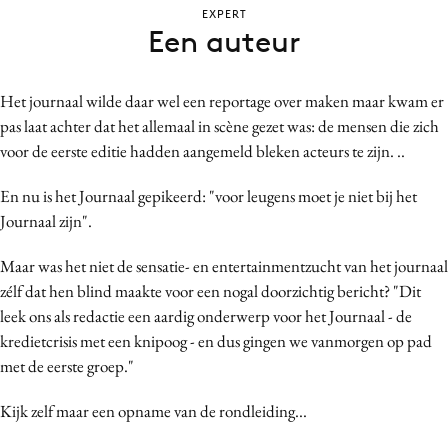
EXPERT
Bureaus
Een auteur
Campagnes
Carriere
Het journaal wilde daar wel een reportage over maken maar kwam er
Contentmarketing
pas laat achter dat het allemaal in scène gezet was: de mensen die zich
Craft
voor de eerste editie hadden aangemeld bleken acteurs te zijn. ..
Customer Experience
En nu is het Journaal gepikeerd: "voor leugens moet je niet bij het
Data & Insights
Journaal zijn".
Design
Digital transformation
Maar was het niet de sensatie- en entertainmentzucht van het journaal
Diversiteit
zélf dat hen blind maakte voor een nogal doorzichtig bericht? "Dit
leek ons als redactie een aardig onderwerp voor het Journaal - de
Effectiviteit
kredietcrisis met een knipoog - en dus gingen we vanmorgen op pad
Gedragsverandering
met de eerste groep."
Influencer marketing
Interne communicatie
Kijk zelf maar een opname van de rondleiding...
Martech