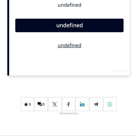
Bureaus
Campagnes
Carriere
Contentmarketing
Craft
Customer Experience
Data & Insights
Design
Digital transformation
Diversiteit
Effectiviteit
0
0
Gedragsverandering
Advertentie
Influencer marketing
Interne communicatie
Martech