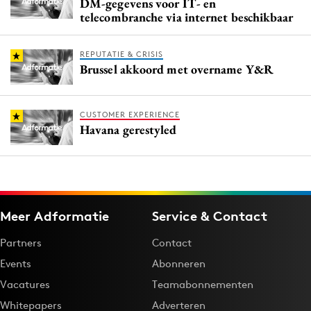
DM-gegevens voor IT- en
telecombranche via internet beschikbaar
REPUTATIE & CRISIS
Brussel akkoord met overname Y&R
CUSTOMER EXPERIENCE
Havana gerestyled
Meer Adformatie
Service & Contact
Partners
Contact
Events
Abonneren
Vacatures
Teamabonnementen
Whitepapers
Adverteren