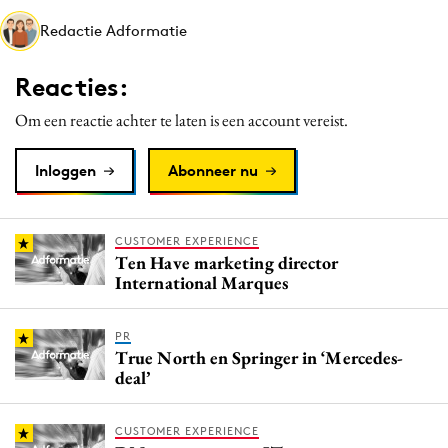
Media
Redactie Adformatie
Merkstrategie
Reacties:
PR
Programmatic
Om een reactie achter te laten is een account vereist.
Purpose Marketing
Inloggen
Abonneer nu
Reputatie & crisis
CUSTOMER EXPERIENCE
Ten Have marketing director
International Marques
PR
True North en Springer in ‘Mercedes-
deal’
CUSTOMER EXPERIENCE