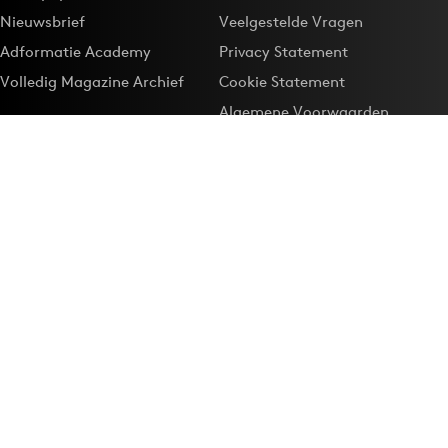
Nieuwsbrief
Veelgestelde Vragen
Adformatie Academy
Privacy Statement
Volledig Magazine Archief
Cookie Statement
Algemene Voorwaarden
Onze app
Maak Adformatie.nl je
Google-favoriet
Privacyinstellingen
Download de
Adformatie Nieuws App