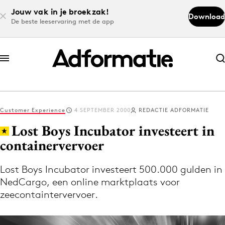
Jouw vak in je broekzak!
Download
De beste leeservaring met de app
Abonneer nu
Abonneer nu
Customer Experience
4 SEPTEMBER 2000
REDACTIE ADFORMATIE
Log in
Lost Boys Incubator investeert in
containervervoer
Download de app
Volg het laatste nieuws via de Adformatie
Lost Boys Incubator investeert 500.000 gulden in
NedCargo, een online marktplaats voor
Nieuws app
zeecontaintervervoer.