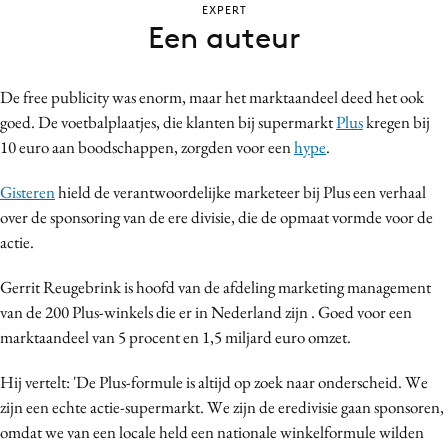
EXPERT
Bureaus
Een auteur
Campagnes
Carriere
De free publicity was enorm, maar het marktaandeel deed het ook
Contentmarketing
goed. De voetbalplaatjes, die klanten bij supermarkt
Plus
kregen bij
Craft
10 euro aan boodschappen, zorgden voor een
hype
.
Customer Experience
Gisteren
hield de verantwoordelijke marketeer bij Plus een verhaal
Data & Insights
over de sponsoring van de ere divisie, die de opmaat vormde voor de
Design
actie.
Digital transformation
Gerrit Reugebrink is hoofd van de afdeling marketing management
Diversiteit
van de 200 Plus-winkels die er in Nederland zijn . Goed voor een
Effectiviteit
marktaandeel van 5 procent en 1,5 miljard euro omzet.
Gedragsverandering
Influencer marketing
Hij vertelt: 'De Plus-formule is altijd op zoek naar onderscheid. We
zijn een echte actie-supermarkt. We zijn de eredivisie gaan sponsoren,
Interne communicatie
omdat we van een locale held een nationale winkelformule wilden
Martech