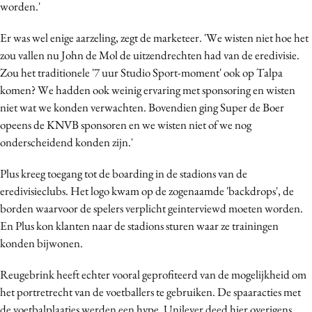
worden.'
Media
Merkstrategie
Er was wel enige aarzeling, zegt de marketeer. 'We wisten niet hoe het
zou vallen nu John de Mol de uitzendrechten had van de eredivisie.
PR
Zou het traditionele '7 uur Studio Sport-moment' ook op Talpa
Programmatic
komen? We hadden ook weinig ervaring met sponsoring en wisten
Purpose Marketing
niet wat we konden verwachten. Bovendien ging Super de Boer
Reputatie & crisis
opeens de KNVB sponsoren en we wisten niet of we nog
onderscheidend konden zijn.'
Plus kreeg toegang tot de boarding in de stadions van de
eredivisieclubs. Het logo kwam op de zogenaamde 'backdrops', de
borden waarvoor de spelers verplicht geinterviewd moeten worden.
En Plus kon klanten naar de stadions sturen waar ze trainingen
konden bijwonen.
Reugebrink heeft echter vooral geprofiteerd van de mogelijkheid om
het portretrecht van de voetballers te gebruiken. De spaaracties met
de voetbalplaatjes werden een hype. Unilever deed hier overigens