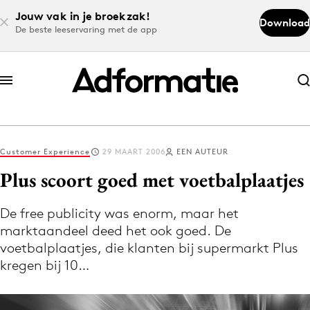
Jouw vak in je broekzak!
Download
De beste leeservaring met de app
Abonneer nu
Abonneer nu
Customer Experience
29 MAART 2006
EEN AUTEUR
Log in
Plus scoort goed met voetbalplaatjes
De free publicity was enorm, maar het
Download de app
marktaandeel deed het ook goed. De
Volg het laatste nieuws via de Adformatie
voetbalplaatjes, die klanten bij supermarkt Plus
Nieuws app
kregen bij 10…