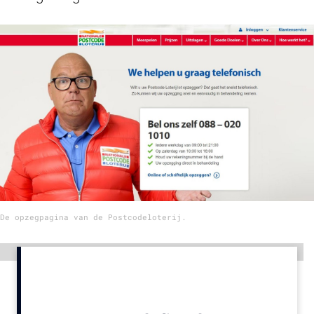
Menu
Home
9 sept: GenAI-training
12 nov: MarketingLive!
Adverteren
Events
Opleidingen
Vacatures
De opzegpagina van de Postcodeloterij.
Academy
Partners
Advertentie
Topics
Artificial Intelligence