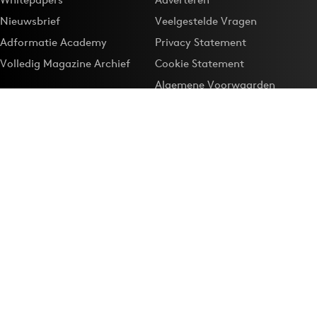
Nieuwsbrief
Veelgestelde Vragen
Adformatie Academy
Privacy Statement
Volledig Magazine Archief
Cookie Statement
Algemene Voorwaarden
Onze app
Maak Adformatie.nl je
Google-favoriet
Privacyinstellingen
Download de
Adformatie Nieuws App