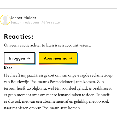
Media
Merkstrategie
Jasper Mulder
PR
Senior redacteur Adformatie
Programmatic
Reacties:
Purpose Marketing
Om een reactie achter te laten is een account vereist.
Reputatie & crisis
Inloggen
Abonneer nu
Kees
Het heeft mij jáááááren gekost om van ongevraagde reclametroep
van Boudewijn Poelmanns Postcodeloterij af te komen. Zijn
terreur heeft, zo blijkt nu, wel één voordeel gehad: je prakkizeert
er geen moment over om met zo iemand zaken te doen. Je hoeft
er dus ook niet van een abonnement af en gelukkig niet op zoek
naar manieren om van Poelmann af te komen.