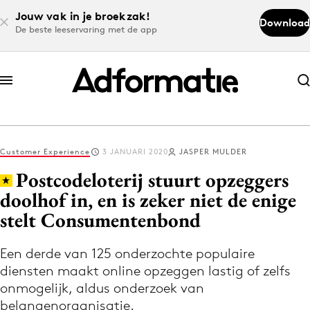
Jouw vak in je broekzak!
Download
De beste leeservaring met de app
Abonneer nu
Abonneer nu
Customer Experience
3 JANUARI 2020
JASPER MULDER
Log in
Postcodeloterij stuurt opzeggers
doolhof in, en is zeker niet de enige
stelt Consumentenbond
Download de app
Volg het laatste nieuws via de Adformatie
Een derde van 125 onderzochte populaire
Nieuws app
diensten maakt online opzeggen lastig of zelfs
onmogelijk, aldus onderzoek van
belangenorganisatie.