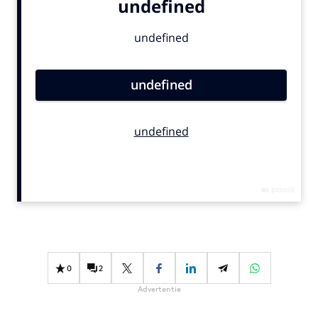
Bureaus
Campagnes
Carriere
Contentmarketing
Craft
Customer Experience
Data & Insights
Design
Digital transformation
Diversiteit
Effectiviteit
Gedragsverandering
0
2
Influencer marketing
Interne communicatie
Advertentie
Martech