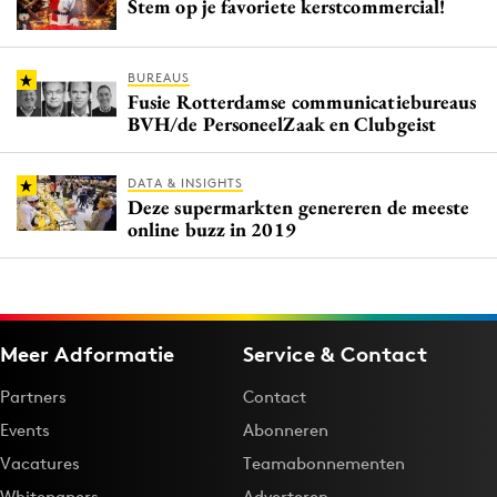
Stem op je favoriete kerstcommercial!
BUREAUS
Fusie Rotterdamse communicatiebureaus
BVH/de PersoneelZaak en Clubgeist
DATA & INSIGHTS
Deze supermarkten genereren de meeste
online buzz in 2019
Meer Adformatie
Service & Contact
Partners
Contact
Events
Abonneren
Vacatures
Teamabonnementen
Whitepapers
Adverteren