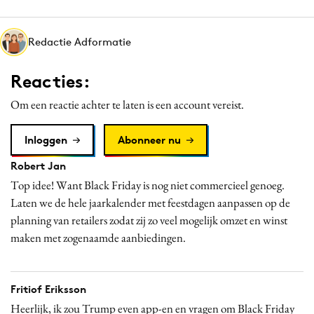
Media
Merkstrategie
Redactie Adformatie
PR
Reacties:
Programmatic
Purpose Marketing
Om een reactie achter te laten is een account vereist.
Reputatie & crisis
Inloggen
Abonneer nu
Robert Jan
Top idee! Want Black Friday is nog niet commercieel genoeg.
Laten we de hele jaarkalender met feestdagen aanpassen op de
planning van retailers zodat zij zo veel mogelijk omzet en winst
maken met zogenaamde aanbiedingen.
Fritiof Eriksson
Heerlijk, ik zou Trump even app-en en vragen om Black Friday