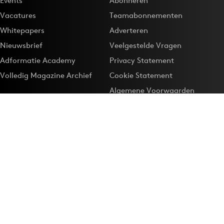
Events
Abonneren
Vacatures
Teamabonnementen
Whitepapers
Adverteren
Nieuwsbrief
Veelgestelde Vragen
Adformatie Academy
Privacy Statement
Volledig Magazine Archief
Cookie Statement
Algemene Voorwaarden
Onze app
Maak Adformatie.nl je
Google-favoriet
Privacyinstellingen
Download de
Adformatie Nieuws App