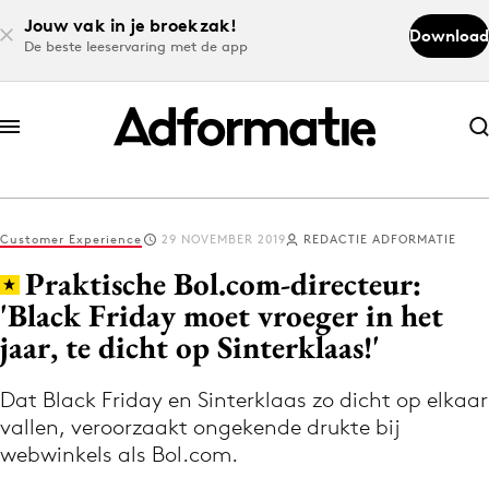
Jouw vak in je broekzak!
Download
De beste leeservaring met de app
Abonneer nu
Abonneer nu
Customer Experience
29 NOVEMBER 2019
REDACTIE ADFORMATIE
Log in
Praktische Bol.com-directeur:
'Black Friday moet vroeger in het
jaar, te dicht op Sinterklaas!'
Download de app
Volg het laatste nieuws via de Adformatie
Dat Black Friday en Sinterklaas zo dicht op elkaar
Nieuws app
vallen, veroorzaakt ongekende drukte bij
webwinkels als Bol.com.