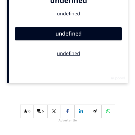
Bureaus
Campagnes
Carriere
Contentmarketing
Craft
Customer Experience
Data & Insights
Design
Digital transformation
Diversiteit
Effectiviteit
Gedragsverandering
0
5
Influencer marketing
Advertentie
Interne communicatie
Martech