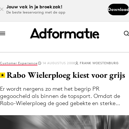
Jouw vak in je broekzak!
Download
De beste leeservaring met de app
Abonneer nu
Abonneer nu
Customer Experience
14 AUGUSTUS 2008
FRANK WOESTENBURG
Log in
Rabo Wielerploeg kiest voor grijs
Er wordt nergens zo met het begrip PR
Download de app
gegoocheld als binnen de topsport. Omdat de
Volg het laatste nieuws via de Adformatie
Rabo-Wielerploeg de goed gebekte en sterke…
Nieuws app