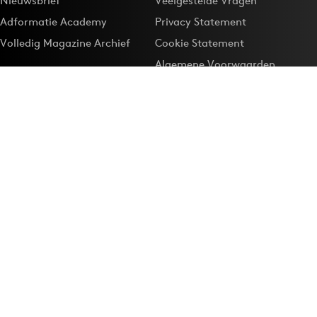
Nieuwsbrief
Veelgestelde Vragen
Adformatie Academy
Privacy Statement
Volledig Magazine Archief
Cookie Statement
Algemene Voorwaarden
Onze app
Maak Adformatie.nl je
Google-favoriet
Privacyinstellingen
Download de
Adformatie Nieuws App