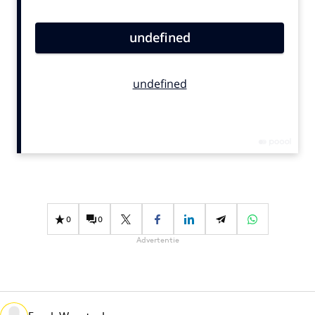
Bureaus
Campagnes
Carriere
Contentmarketing
Craft
Customer Experience
Data & Insights
Design
Digital transformation
Diversiteit
0
0
Effectiviteit
Advertentie
Gedragsverandering
Influencer marketing
Interne communicatie
Martech