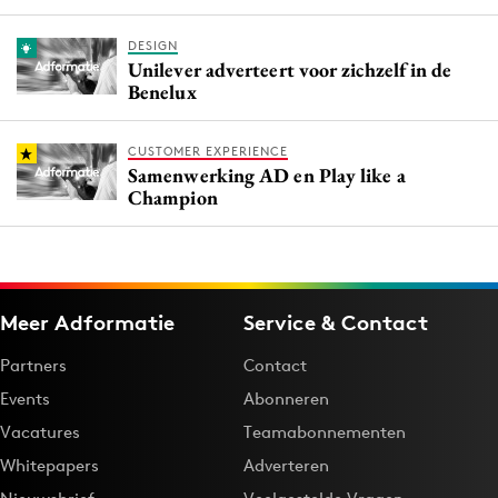
DESIGN
Unilever adverteert voor zichzelf in de
Benelux
CUSTOMER EXPERIENCE
Samenwerking AD en Play like a
Champion
Meer Adformatie
Service & Contact
Partners
Contact
Events
Abonneren
Vacatures
Teamabonnementen
Whitepapers
Adverteren