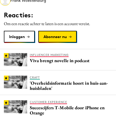
Frank Woestenburg
Media
Merkstrategie
Reacties:
PR
Om een reactie achter te laten is een account vereist.
Programmatic
Purpose Marketing
Inloggen
Abonneer nu
Reputatie & crisis
INFLUENCER MARKETING
Viva brengt novelle in podcast
CRAFT
'Overheidsinformatie hoort in huis-aan-
huisbladen'
CUSTOMER EXPERIENCE
Succescijfers T-Mobile door iPhone en
Orange