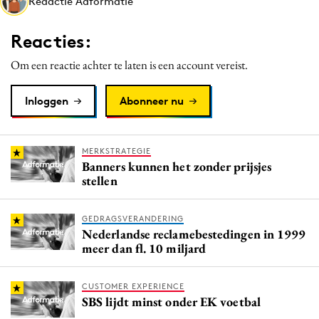
Redactie Adformatie
Media
Merkstrategie
Reacties:
PR
Om een reactie achter te laten is een account vereist.
Programmatic
Purpose Marketing
Inloggen
Abonneer nu
Reputatie & crisis
MERKSTRATEGIE
Banners kunnen het zonder prijsjes
stellen
GEDRAGSVERANDERING
Nederlandse reclamebestedingen in 1999
meer dan fl. 10 miljard
CUSTOMER EXPERIENCE
SBS lijdt minst onder EK voetbal