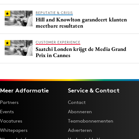
REPUTATIE & CRISIS
Hill and Knowlton garandeert klanten
meetbare resultaten
CUSTOMER EXPERIENCE
Saatchi Londen krijgt de Media Grand
Prix in Cannes
Meer Adformatie
Service & Contact
Partners
Contact
Events
Abonneren
Vacatures
Teamabonnementen
Whitepapers
Adverteren