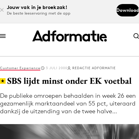
Jouw vak in je broekzak!
Download
De beste leeservaring met de app
Abonneer nu
Abonneer nu
Customer Experience
3 JULI 2000
REDACTIE ADFORMATIE
Log in
SBS lijdt minst onder EK voetbal
De publieke omroepen behaalden in week 26 een
Download de app
gezamenlijk marktaandeel van 55 pct, uiteraard
Volg het laatste nieuws via de Adformatie
dankzij de uitzending van de twee halve…
Nieuws app