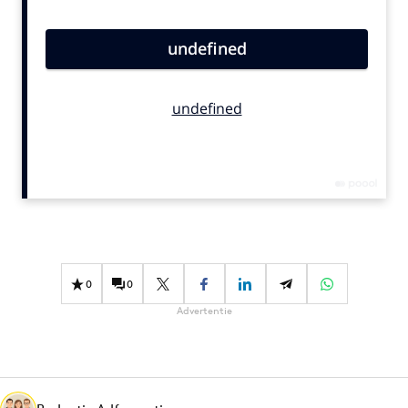
Bureaus
Campagnes
Carriere
Contentmarketing
Craft
Customer Experience
Data & Insights
Design
Digital transformation
Diversiteit
0
0
Effectiviteit
Advertentie
Gedragsverandering
Influencer marketing
Interne communicatie
Martech