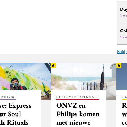
Da
1 o
CM
13 
Beki
ERTORIAL
CUSTOMER EXPERIENCE
DA
se: Express
ONVZ en
R
ur Soul
Philips komen
w
th Rituals
met nieuwe
c