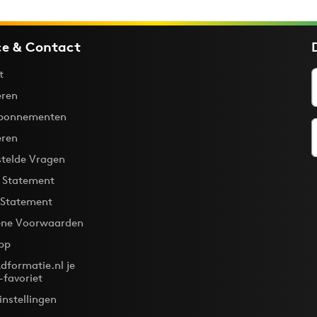
ce & Contact
t
ren
bonnementen
eren
stelde Vragen
y Statement
 Statement
ne Voorwaarden
pp
dformatie.nl je
-favoriet
instellingen