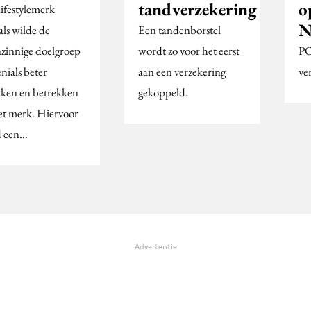
tandverzekering
o
lifestylemerk
N
als wilde de
Een tandenborstel
nzinnige doelgroep
wordt zo voor het eerst
PO
nials beter
aan een verzekering
ve
iken en betrekken
gekoppeld.
het merk. Hiervoor
 een…
Advertentie