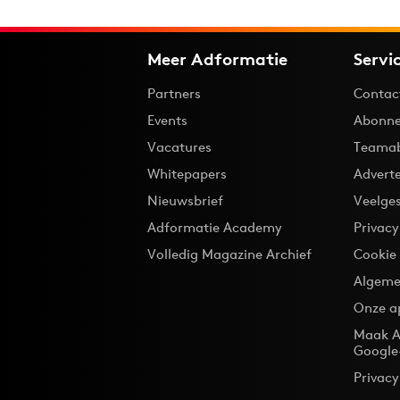
Meer Adformatie
Servi
Partners
Contac
Events
Abonne
Vacatures
Teama
Whitepapers
Advert
Nieuwsbrief
Veelge
Adformatie Academy
Privac
Volledig Magazine Archief
Cookie
Algeme
Onze a
Maak A
Google
Privacy