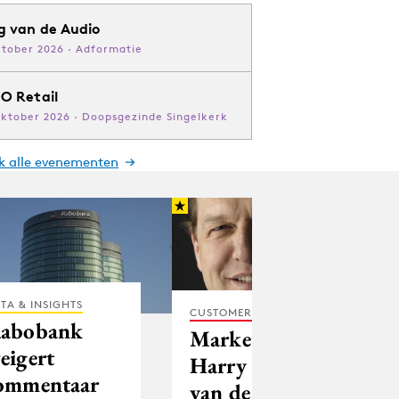
g van de Audio
ktober 2026 · Adformatie
O Retail
oktober 2026 · Doopsgezinde Singelkerk
jk alle evenementen
TA & INSIGHTS
CUSTOMER EXPERIENCE
abobank
Marketingdirecteur
eigert
Harry de Haas
ommentaar
van de