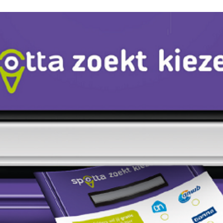
Programmatic
ering
Purpose Marketing
keting
Reputatie & crisis
nicatie