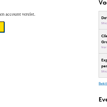
Va
een account vereist.
Da
Sti
Cli
Gr
Vor
Ex
pe
Sti
Bekij
Ev