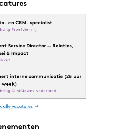
catures
ta- en CRM- specialist
chting Proefdiervrij
ent Service Director — Relaties,
oei & Impact
mVijf
pert interne communicatie (28 uur
r week)
chting CliniClowns Nederland
k alle vacatures
enementen