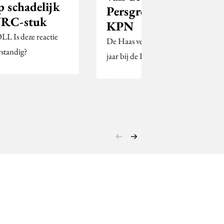
p schadelijk
Persgroep naar
RC-stuk
KPN
LL Is deze reactie
De Haas vertrekt na een
rstandig?
jaar bij de Persgroep.