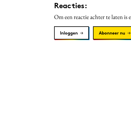
Reacties:
Om een reactie achter te laten is 
Inloggen
Abonneer nu