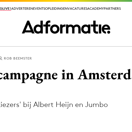
GLIVE!
GLIVE!
ADVERTEREN
ADVERTEREN
EVENTS
EVENTS
OPLEIDINGEN
OPLEIDINGEN
VACATURES
VACATURES
ACADEMY
ACADEMY
PARTNERS
PARTNERS
ROB BEEMSTER
ieuws app
 campagne in Amster
kiezers' bij Albert Heijn en Jumbo
Media
ormation
Merkstrategie
PR