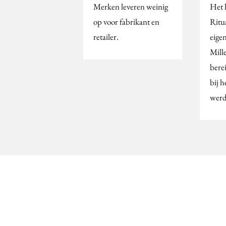
Merken leveren weinig
Het 
op voor fabrikant en
Ritu
retailer.
eige
Mille
bere
bij 
werd