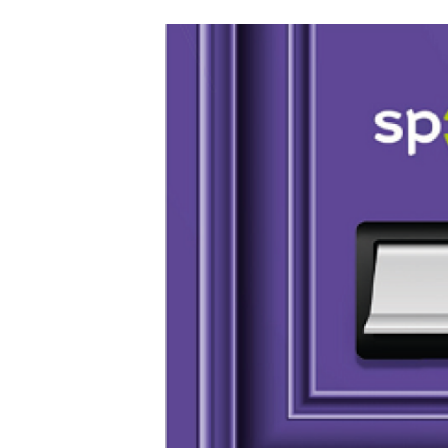
Carriere
Effectiviteit
Contentmarketing
Gedragsverand
Craft
Influencer mar
Customer Experience
Interne commu
Data & Insights
Martech