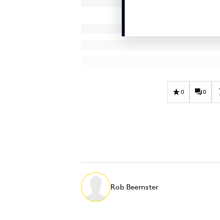
0
0
Rob Beemster