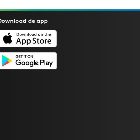
Download de
app