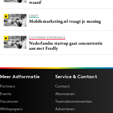
waard'
CRAFT
Mobilemarketing.nl vraagt je mening
CUSTOMER EXPERIENCE
Nederlandse startup gaat concurrentie
aan met Feedly
Meer Adformatie
Service & Contact
Partners
Contact
Events
Abonneren
Vacatures
Teamabonnementen
Whitepapers
Adverteren