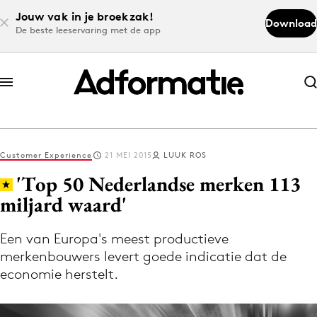
Jouw vak in je broekzak!
Download
De beste leeservaring met de app
Abonneer nu
Abonneer nu
Customer Experience
21 MEI 2015
LUUK ROS
Log in
'Top 50 Nederlandse merken 113
miljard waard'
Download de app
Volg het laatste nieuws via de Adformatie
Een van Europa's meest productieve
merkenbouwers levert goede indicatie dat de
Nieuws app
economie herstelt.