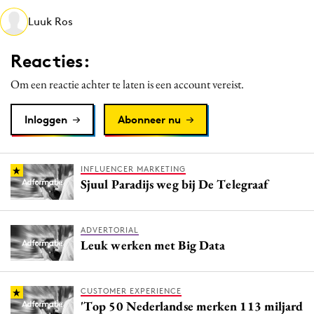
Media
Luuk Ros
Merkstrategie
Reacties:
PR
Programmatic
Om een reactie achter te laten is een account vereist.
Purpose Marketing
Inloggen
Abonneer nu
Reputatie & crisis
INFLUENCER MARKETING
Sjuul Paradijs weg bij De Telegraaf
ADVERTORIAL
Leuk werken met Big Data
CUSTOMER EXPERIENCE
'Top 50 Nederlandse merken 113 miljard