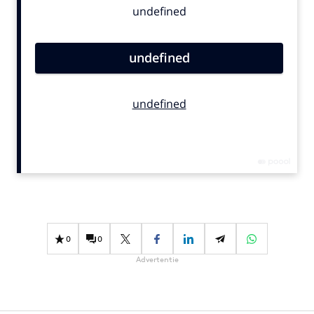
Bureaus
Campagnes
Carriere
Contentmarketing
Craft
Customer Experience
Data & Insights
Design
Digital transformation
Diversiteit
Effectiviteit
0
0
Gedragsverandering
Advertentie
Influencer marketing
Interne communicatie
Martech