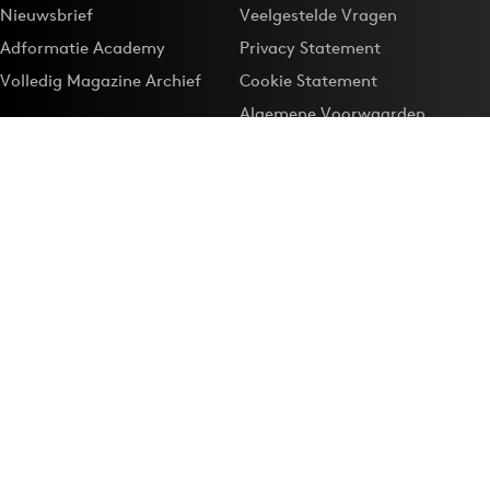
Nieuwsbrief
Veelgestelde Vragen
Adformatie Academy
Privacy Statement
Volledig Magazine Archief
Cookie Statement
Algemene Voorwaarden
Onze app
Maak Adformatie.nl je
Google-favoriet
Privacyinstellingen
Download de
Adformatie Nieuws App