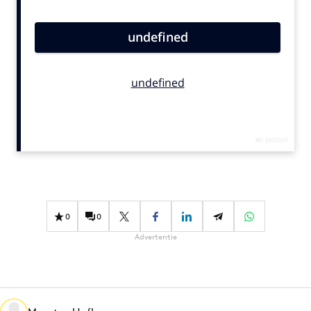
Bureaus
Campagnes
Carriere
Contentmarketing
Craft
Customer Experience
Data & Insights
Design
Digital transformation
Diversiteit
0
0
Effectiviteit
Advertentie
Gedragsverandering
Influencer marketing
Interne communicatie
Martech