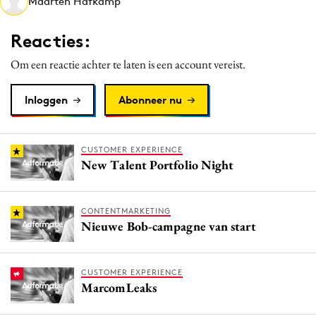
Maarten Hafkamp
Media
Merkstrategie
Reacties:
PR
Om een reactie achter te laten is een account vereist.
Programmatic
Purpose Marketing
Inloggen
Abonneer nu
Reputatie & crisis
CUSTOMER EXPERIENCE
New Talent Portfolio Night
CONTENTMARKETING
Nieuwe Bob-campagne van start
CUSTOMER EXPERIENCE
MarcomLeaks