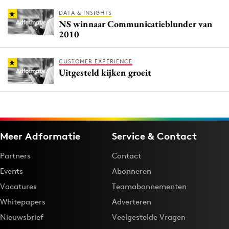
DATA & INSIGHTS
NS winnaar Communicatieblunder van
2010
CUSTOMER EXPERIENCE
Uitgesteld kijken groeit
Meer Adformatie
Service & Contact
Partners
Contact
Events
Abonneren
Vacatures
Teamabonnementen
Whitepapers
Adverteren
Nieuwsbrief
Veelgestelde Vragen