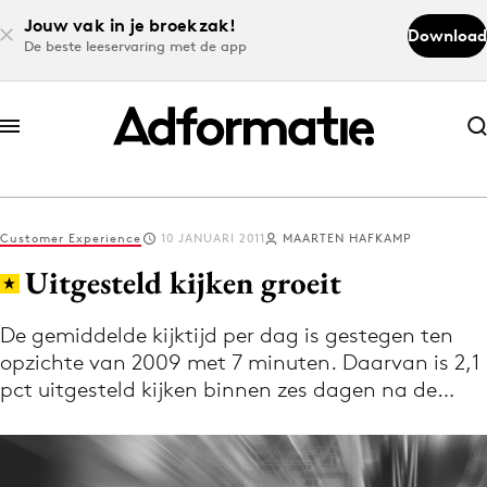
Jouw vak in je broekzak!
Download
De beste leeservaring met de app
Abonneer nu
Abonneer nu
Customer Experience
10 JANUARI 2011
MAARTEN HAFKAMP
Log in
Uitgesteld kijken groeit
De gemiddelde kijktijd per dag is gestegen ten
Download de app
opzichte van 2009 met 7 minuten. Daarvan is 2,1
Volg het laatste nieuws via de Adformatie
pct uitgesteld kijken binnen zes dagen na de…
Nieuws app