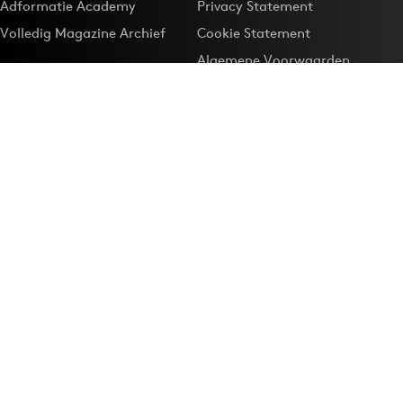
Adformatie Academy
Privacy Statement
Volledig Magazine Archief
Cookie Statement
Algemene Voorwaarden
Onze app
Maak Adformatie.nl je
Google-favoriet
Privacyinstellingen
Download de
Adformatie Nieuws App