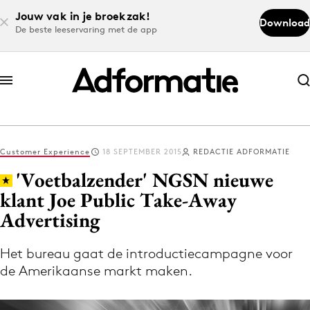
Jouw vak in je broekzak!
Download
De beste leeservaring met de app
Abonneer nu
Abonneer nu
Customer Experience
18 SEPTEMBER 2015
REDACTIE ADFORMATIE
Log in
'Voetbalzender' NGSN nieuwe
klant Joe Public Take-Away
Advertising
Download de app
Volg het laatste nieuws via de Adformatie
Het bureau gaat de introductiecampagne voor
Nieuws app
de Amerikaanse markt maken.