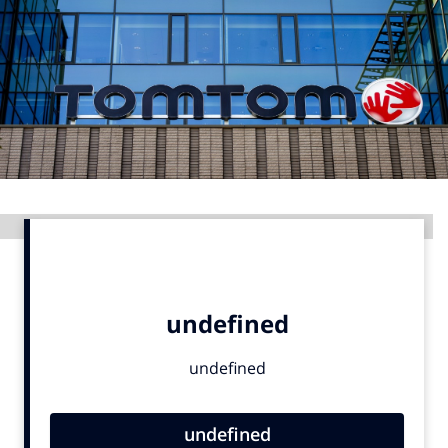
Menu
Home
9 sept: GenAI-training
12 nov: MarketingLive!
Adverteren
Advertentie
Events
Opleidingen
Vacatures
Academy
Partners
Topics
Artificial Intelligence