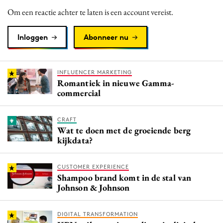
Media
Om een reactie achter te laten is een account vereist.
Merkstrategie
Inloggen
Abonneer nu
PR
Programmatic
Purpose Marketing
INFLUENCER MARKETING
Romantiek in nieuwe Gamma-
Reputatie & crisis
commercial
CRAFT
Wat te doen met de groeiende berg
kijkdata?
CUSTOMER EXPERIENCE
Shampoo brand komt in de stal van
Johnson & Johnson
DIGITAL TRANSFORMATION