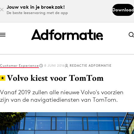
Jouw vak in je broekzak!
Download
De beste leeservaring met de app
Abonneer nu
Abonneer nu
Customer Experience
8 JUNI 2016
REDACTIE ADFORMATIE
Log in
Volvo kiest voor TomTom
Vanaf 2019 zullen alle nieuwe Volvo's voorzien
Download de app
zijn van de navigatiediensten van TomTom.
Volg het laatste nieuws via de Adformatie
Nieuws app