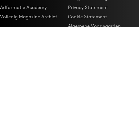
Adformatie Academy
Privacy Statement
Volledig Magazine Archief
Cookie Statement
Algemene Voorwaarden
Onze app
Maak Adformatie.nl je
Google-favoriet
Privacyinstellingen
Download de
Adformatie Nieuws App