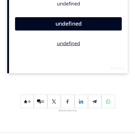
Bureaus
Campagnes
Carriere
Contentmarketing
Craft
Customer Experience
Data & Insights
Design
Digital transformation
Diversiteit
Effectiviteit
0
0
Gedragsverandering
Advertentie
Influencer marketing
Interne communicatie
Martech