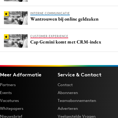
INTERNE COMMUNICATIE
Wantrouwen bij online geldzaken
CUSTOMER EXPERIENCE
Cap Gemini komt met CRM-index
Meer Adformatie
Service & Contact
Partners
Contact
Events
Abonneren
Vacatures
Teamabonnementen
Whitepapers
Adverteren
Nieuwsbrief
Veelgestelde Vragen