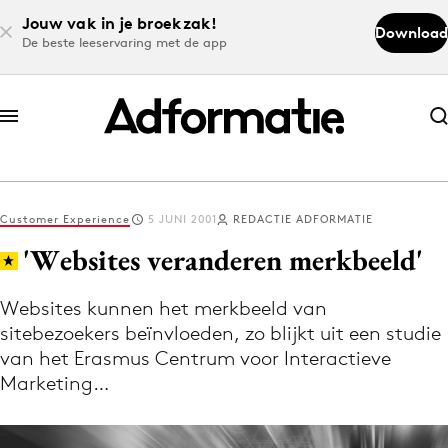
Jouw vak in je broekzak!
Download
De beste leeservaring met de app
Abonneer nu
Abonneer nu
Customer Experience
5 JUNI 2001
REDACTIE ADFORMATIE
Log in
'Websites veranderen merkbeeld'
Websites kunnen het merkbeeld van
Download de app
sitebezoekers beïnvloeden, zo blijkt uit een studie
Volg het laatste nieuws via de Adformatie
van het Erasmus Centrum voor Interactieve
Nieuws app
Marketing…