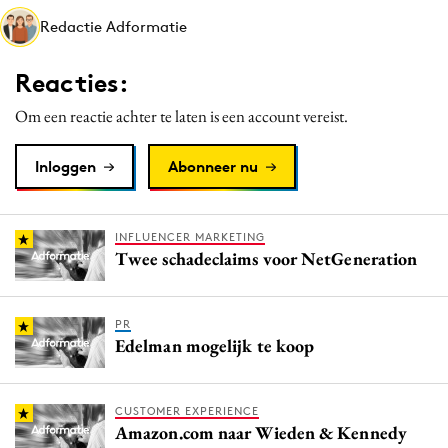
Media
Redactie Adformatie
Merkstrategie
Reacties:
PR
Programmatic
Om een reactie achter te laten is een account vereist.
Purpose Marketing
Inloggen
Abonneer nu
Reputatie & crisis
INFLUENCER MARKETING
Twee schadeclaims voor NetGeneration
PR
Edelman mogelijk te koop
CUSTOMER EXPERIENCE
Amazon.com naar Wieden & Kennedy