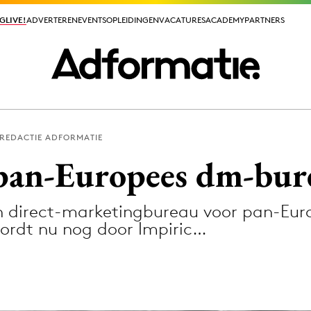
GLIVE!
GLIVE!
ADVERTEREN
ADVERTEREN
EVENTS
EVENTS
OPLEIDINGEN
OPLEIDINGEN
VACATURES
VACATURES
ACADEMY
ACADEMY
PARTNERS
PARTNERS
REDACTIE ADFORMATIE
ieuws app
pan-Europees dm-bur
n direct-marketingbureau voor pan-Euro
ordt nu nog door Impiric…
Media
ormation
Merkstrategie
PR