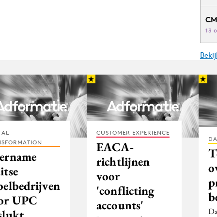
CM
13 
Beki
TAL
CUSTOMER EXPERIENCE
DA
NSFORMATION
EACA-
T
ername
richtlijnen
o
itse
voor
p
belbedrijven
'conflicting
b
or UPC
accounts'
Da
slukt