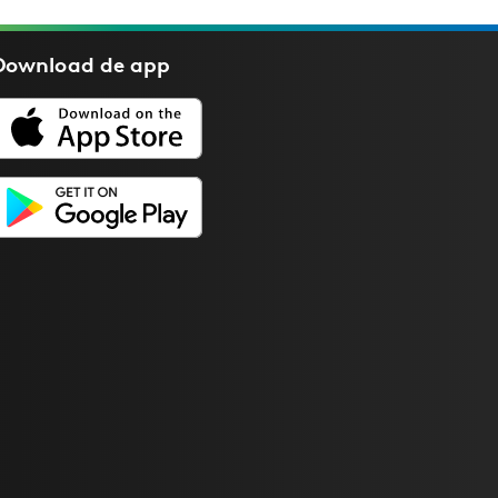
Download de
app