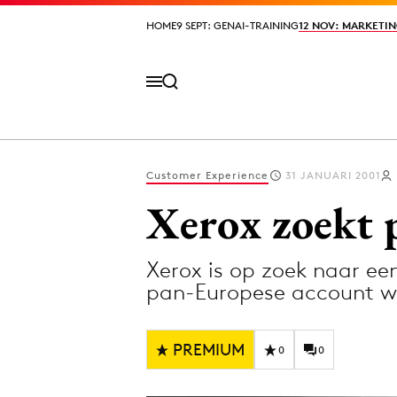
HOME
HOME
9 SEPT: GENAI-TRAINING
9 SEPT: GENAI-TRAINING
12 NOV: MARKETIN
12 NOV: MARKETIN
Customer Experience
31 JANUARI 2001
Volg het laatste nieuws via de Adformatie N
Xerox zoekt 
Xerox is op zoek naar ee
Topics
pan-Europese account w
Artificial Intelligence
Design
Bureaus
Digital transf
PREMIUM
0
0
Campagnes
Diversiteit