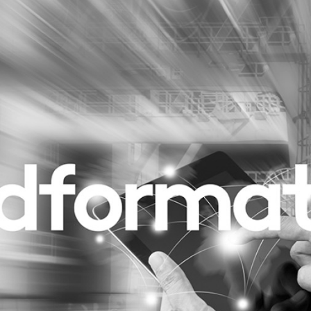
Programmatic
ering
Purpose Marketing
keting
Reputatie & crisis
nicatie