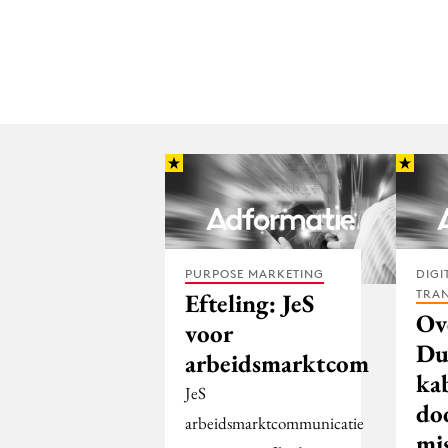
PURPOSE MARKETING
DIGI
TRA
Efteling: JeS
Ov
voor
Du
arbeidsmarktcom
ka
JeS
do
arbeidsmarktcommunicatie
mi