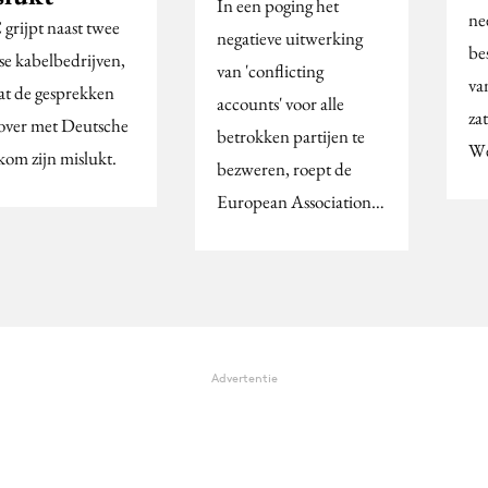
In een poging het
ne
grijpt naast twee
negatieve uitwerking
be
se kabelbedrijven,
van 'conflicting
va
t de gesprekken
accounts' voor alle
za
over met Deutsche
betrokken partijen te
We
kom zijn mislukt.
bezweren, roept de
European Association…
Advertentie