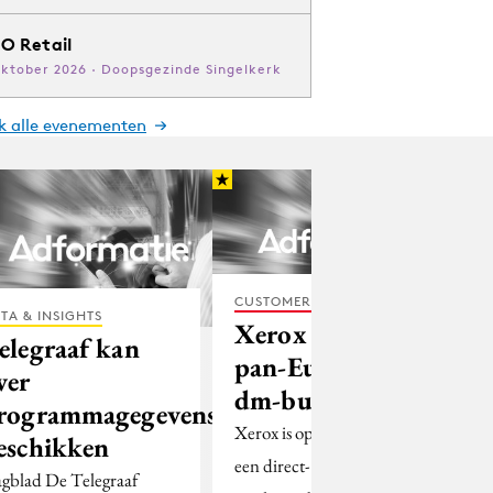
O Retail
oktober 2026 · Doopsgezinde Singelkerk
jk alle evenementen
CUSTOMER EXPERIENCE
TA & INSIGHTS
Xerox zoekt
elegraaf kan
pan-Europees
ver
dm-bureau
rogrammagegevens
Xerox is op zoek naar
eschikken
een direct-
gblad De Telegraaf