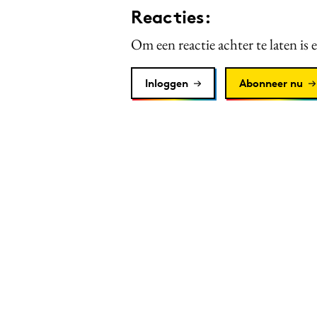
Reacties:
Om een reactie achter te laten is 
Inloggen
Abonneer nu