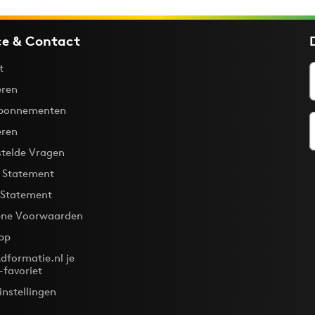
ce & Contact
t
ren
bonnementen
eren
stelde Vragen
y Statement
 Statement
ne Voorwaarden
pp
dformatie.nl je
-favoriet
instellingen