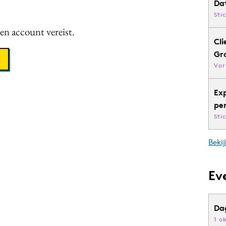
Da
Sti
een account vereist.
Cli
Gr
Vor
Ex
pe
Sti
Bekij
Ev
Da
1 o