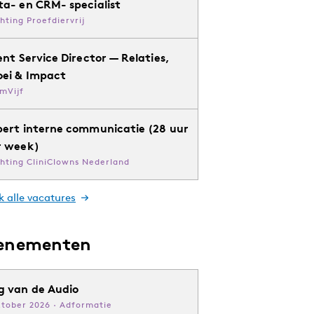
ta- en CRM- specialist
chting Proefdiervrij
ent Service Director — Relaties,
oei & Impact
mVijf
pert interne communicatie (28 uur
r week)
chting CliniClowns Nederland
k alle vacatures
enementen
g van de Audio
ktober 2026 · Adformatie