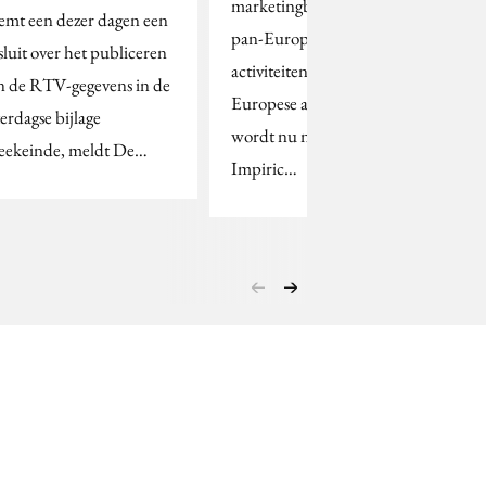
marketingbureau voor
emt een dezer dagen een
pan-Europese
sluit over het publiceren
activiteiten. Het pan-
n de RTV-gegevens in de
Europese account
terdagse bijlage
wordt nu nog door
ekeinde, meldt De…
Impiric…