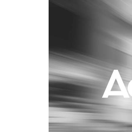
Carriere
Effectiviteit
Contentmarketing
Gedragsverand
Craft
Influencer mar
Customer Experience
Interne commu
Data & Insights
Martech