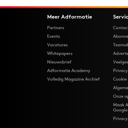
Meer Adformatie
Servi
Partners
Contac
Events
Abonne
Vacatures
Teama
Whitepapers
Advert
Nieuwsbrief
Veelge
Adformatie Academy
Privac
Volledig Magazine Archief
Cookie
Algeme
Onze a
Maak A
Google
Privacy