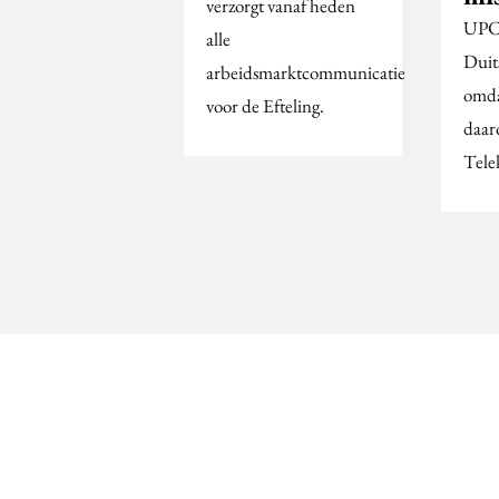
verzorgt vanaf heden
UPC 
alle
Duit
arbeidsmarktcommunicatie
omda
voor de Efteling.
daar
Tele