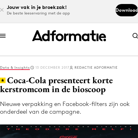
Jouw vak in je broekzak!
Download
De beste leeservaring met de app
Abonneer nu
Abonneer nu
Data & Insights
13 DECEMBER 2017
REDACTIE ADFORMATIE
Log in
Coca-Cola presenteert korte
kerstromcom in de bioscoop
Download de app
Volg het laatste nieuws via de Adformatie
Nieuwe verpakking en Facebook-filters zijn ook
onderdeel van de campagne.
Nieuws app