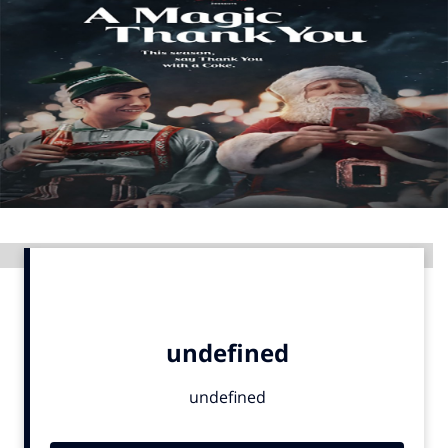
Menu
Home
9 sept: GenAI-training
12 nov: MarketingLive!
Adverteren
Events
Advertentie
Opleidingen
Vacatures
Academy
Partners
Topics
Artificial Intelligence