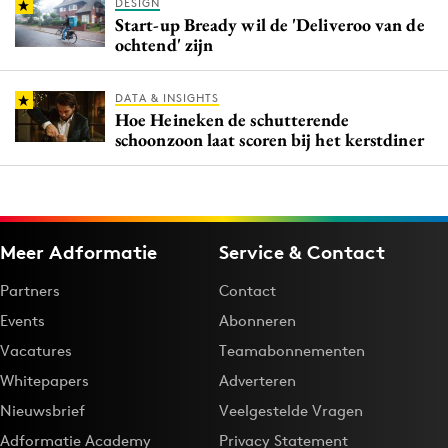
DESIGN
Start-up Bready wil de 'Deliveroo van de
ochtend' zijn
DATA & INSIGHTS
Hoe Heineken de schutterende
schoonzoon laat scoren bij het kerstdiner
Meer Adformatie
Service & Contact
Partners
Contact
Events
Abonneren
Vacatures
Teamabonnementen
Whitepapers
Adverteren
Nieuwsbrief
Veelgestelde Vragen
Adformatie Academy
Privacy Statement