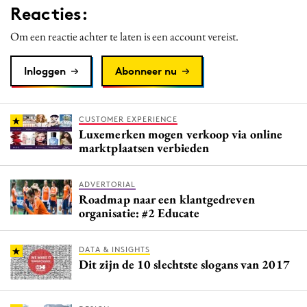
Reacties:
Media
Merkstrategie
Om een reactie achter te laten is een account vereist.
PR
Inloggen
Abonneer nu
Programmatic
Purpose Marketing
Reputatie & crisis
CUSTOMER EXPERIENCE
Luxemerken mogen verkoop via online
marktplaatsen verbieden
ADVERTORIAL
Roadmap naar een klantgedreven
organisatie: #2 Educate
DATA & INSIGHTS
Dit zijn de 10 slechtste slogans van 2017