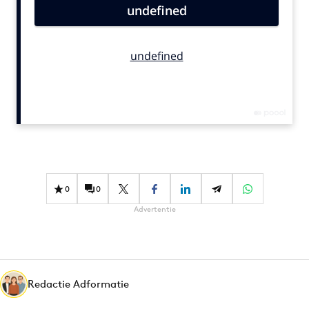
Bureaus
Campagnes
Carriere
Contentmarketing
Craft
Customer Experience
Data & Insights
Design
Digital transformation
0
0
Diversiteit
Advertentie
Effectiviteit
Gedragsverandering
Influencer marketing
Interne communicatie
Redactie Adformatie
Martech