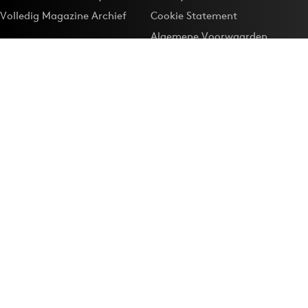
Volledig Magazine Archief
Cookie Statement
Algemene Voorwaarden
Onze app
Maak Adformatie.nl je
Google-favoriet
Privacyinstellingen
Download de
Adformatie Nieuws App