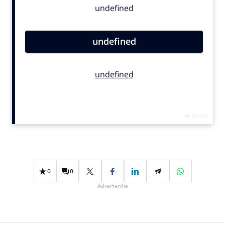
Bureaus
Campagnes
Carriere
Contentmarketing
Craft
Customer Experience
Data & Insights
Design
Digital transformation
Diversiteit
Effectiviteit
0
0
Gedragsverandering
Advertentie
Influencer marketing
Interne communicatie
Martech