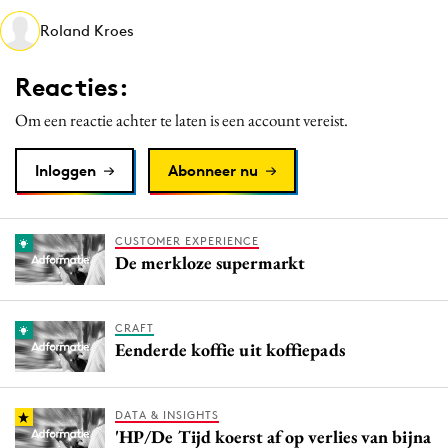
Media
Roland Kroes
Merkstrategie
Reacties:
PR
Programmatic
Om een reactie achter te laten is een account vereist.
Purpose Marketing
Inloggen
Abonneer nu
Reputatie & crisis
CUSTOMER EXPERIENCE
De merkloze supermarkt
CRAFT
Eenderde koffie uit koffiepads
DATA & INSIGHTS
'HP/De Tijd koerst af op verlies van bijna