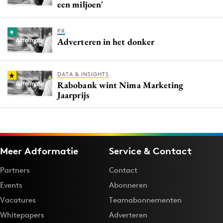
een miljoen'
PR
Adverteren in het donker
DATA & INSIGHTS
Rabobank wint Nima Marketing
Jaarprijs
Meer Adformatie
Service & Contact
Partners
Contact
Events
Abonneren
Vacatures
Teamabonnementen
Whitepapers
Adverteren