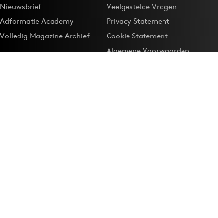
Nieuwsbrief
Veelgestelde Vragen
Adformatie Academy
Privacy Statement
Volledig Magazine Archief
Cookie Statement
Algemene Voorwaarden
Onze app
Maak Adformatie.nl je
Google-favoriet
Privacyinstellingen
Download de
Adformatie Nieuws App