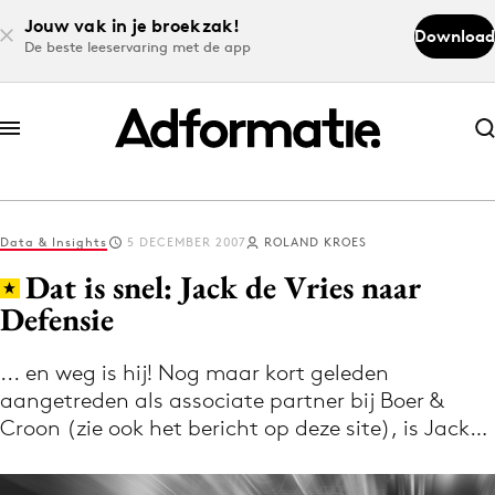
Jouw vak in je broekzak!
Download
De beste leeservaring met de app
Abonneer nu
Abonneer nu
Data & Insights
5 DECEMBER 2007
ROLAND KROES
Log in
Dat is snel: Jack de Vries naar
Defensie
Download de app
Volg het laatste nieuws via de Adformatie
... en weg is hij! Nog maar kort geleden
aangetreden als associate partner bij Boer &
Nieuws app
Croon (zie ook het bericht op deze site), is Jack…