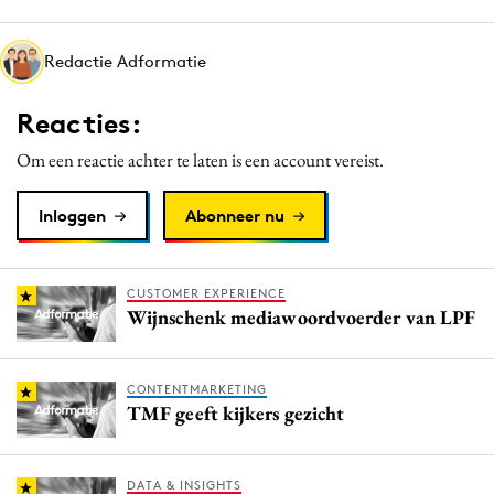
Media
Merkstrategie
Redactie Adformatie
PR
Reacties:
Programmatic
Purpose Marketing
Om een reactie achter te laten is een account vereist.
Reputatie & crisis
Inloggen
Abonneer nu
CUSTOMER EXPERIENCE
Wijnschenk mediawoordvoerder van LPF
CONTENTMARKETING
TMF geeft kijkers gezicht
DATA & INSIGHTS