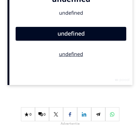
Bureaus
Campagnes
Carriere
Contentmarketing
Craft
Customer Experience
Data & Insights
Design
Digital transformation
Diversiteit
Effectiviteit
Gedragsverandering
0
0
Influencer marketing
Advertentie
Interne communicatie
Martech