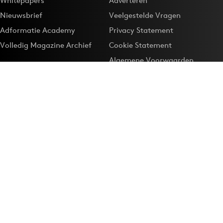
Whitepapers
Adverteren
Nieuwsbrief
Veelgestelde Vragen
Adformatie Academy
Privacy Statement
Volledig Magazine Archief
Cookie Statement
Algemene Voorwaarden
Onze app
Maak Adformatie.nl je
Google-favoriet
Privacyinstellingen
Download de
Adformatie Nieuws App