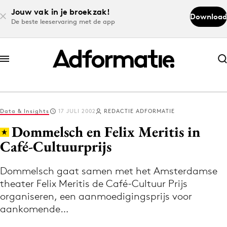
Jouw vak in je broekzak!
Download
De beste leeservaring met de app
Abonneer nu
Abonneer nu
Data & Insights
17 JULI 2002
REDACTIE ADFORMATIE
Log in
Dommelsch en Felix Meritis in
Café-Cultuurprijs
Download de app
Volg het laatste nieuws via de Adformatie
Dommelsch gaat samen met het Amsterdamse
theater Felix Meritis de Café-Cultuur Prijs
Nieuws app
organiseren, een aanmoedigingsprijs voor
aankomende…