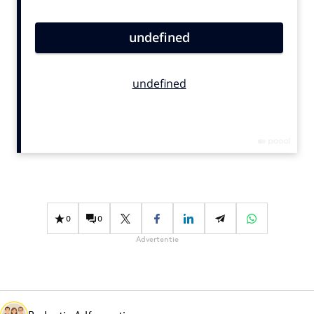
Bureaus
Campagnes
Carriere
Contentmarketing
Craft
Customer Experience
Data & Insights
Design
Digital transformation
Diversiteit
0
0
Effectiviteit
Advertentie
Gedragsverandering
Influencer marketing
Interne communicatie
Martech