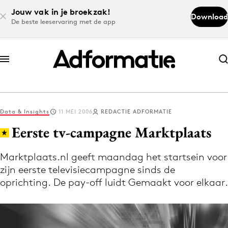
Jouw vak in je broekzak!
Download
De beste leeservaring met de app
Abonneer nu
Abonneer nu
Data & Insights
11 MEI 2006
REDACTIE ADFORMATIE
Log in
Eerste tv-campagne Marktplaats
Marktplaats.nl geeft maandag het startsein voor
Download de app
zijn eerste televisiecampagne sinds de
Volg het laatste nieuws via de Adformatie
oprichting. De pay-off luidt Gemaakt voor elkaar.
Nieuws app