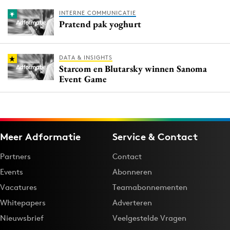
INTERNE COMMUNICATIE
Pratend pak yoghurt
DATA & INSIGHTS
Starcom en Blutarsky winnen Sanoma
Event Game
Meer Adformatie
Service & Contact
Partners
Contact
Events
Abonneren
Vacatures
Teamabonnementen
Whitepapers
Adverteren
Nieuwsbrief
Veelgestelde Vragen