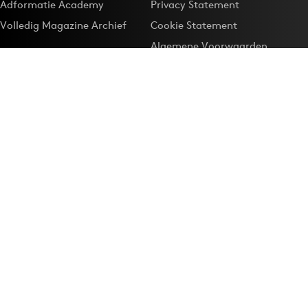
Adformatie Academy
Privacy Statement
Volledig Magazine Archief
Cookie Statement
Algemene Voorwaarden
Onze app
Maak Adformatie.nl je
Google-favoriet
Privacyinstellingen
Download de
Adformatie Nieuws App