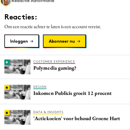
Redactie Adformatie
Media
Merkstrategie
Reacties:
PR
Om een reactie achter te laten is een account vereist.
Programmatic
Purpose Marketing
Inloggen
Abonneer nu
Reputatie & crisis
CUSTOMER EXPERIENCE
Polymedia gaming?
DESIGN
Inkomen Publicis groeit 12 procent
DATA & INSIGHTS
'Actiekoeien' voor behoud Groene Hart