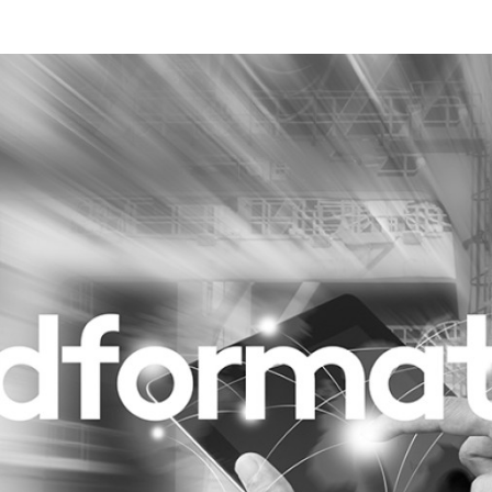
Programmatic
ering
Purpose Marketing
keting
Reputatie & crisis
nicatie