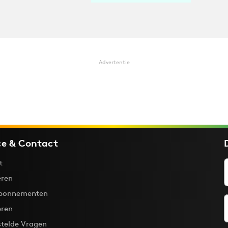
Advertentie
ce & Contact
t
ren
bonnementen
eren
stelde Vragen