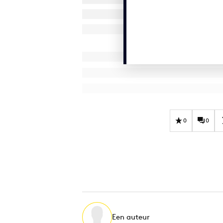
0
0
Een auteur