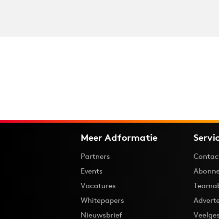
Meer Adformatie
Servi
Partners
Contac
Events
Abonne
Vacatures
Teama
Whitepapers
Advert
Nieuwsbrief
Veelge