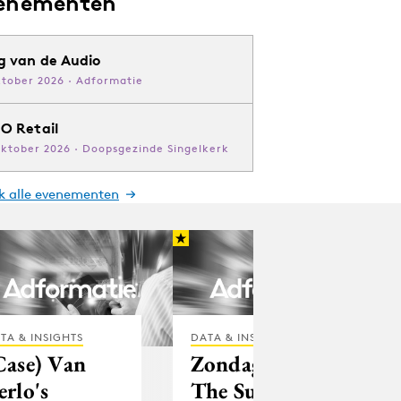
enementen
g van de Audio
ktober 2026 · Adformatie
O Retail
oktober 2026 · Doopsgezinde Singelkerk
jk alle evenementen
TA & INSIGHTS
DATA & INSIGHTS
Case) Van
Zondageditie
erlo's
The Sun