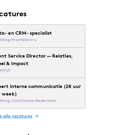
catures
ta- en CRM- specialist
chting Proefdiervrij
ent Service Director — Relaties,
oei & Impact
mVijf
pert interne communicatie (28 uur
r week)
chting CliniClowns Nederland
k alle vacatures