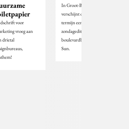
uurzame
In Groot-Brittannië
oiletpapier
verschijnt op korte
jdschrift voor
termijn een
rketing vroeg aan
zondageditie van
n drietal
boulevardblad The
signbureaus,
Sun.
them!