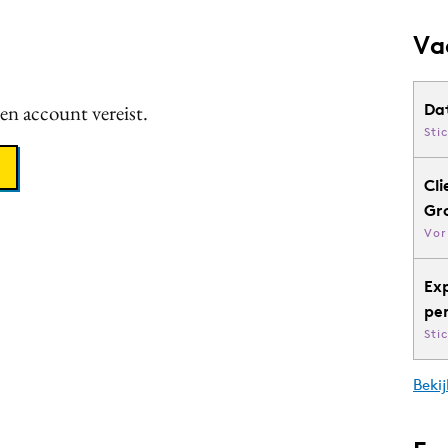
Va
een account vereist.
Da
Sti
Cli
Gr
Vor
Ex
pe
Sti
Bekij