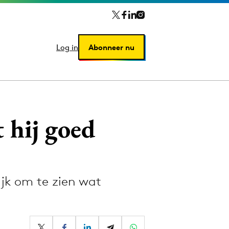
Log in
Log in
Abonneer nu
Abonneer nu
 hij goed
jk om te zien wat