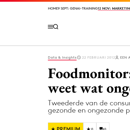
HOME
HOME
9 SEPT: GENAI-TRAINING
9 SEPT: GENAI-TRAINING
12 NOV: MARKETIN
12 NOV: MARKETIN
Data & Insights
22 FEBRUARI 2012
EEN 
Volg het laatste nieuws via de Adformatie N
Foodmonitor:
weet wat ong
Topics
Tweederde van de consum
Artificial Intelligence
Design
gezonde en ongezonde pro
Bureaus
Digital transf
Campagnes
Diversiteit
PREMIUM
0
0