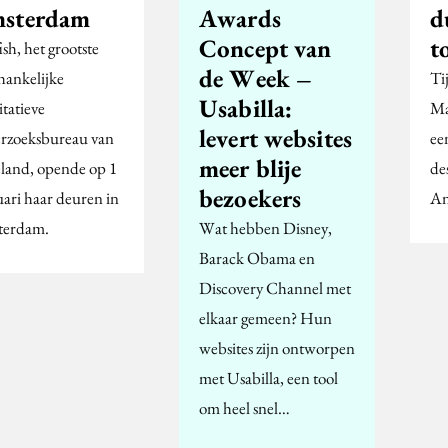
sterdam
Awards
d
Concept van
t
ish, het grootste
de Week –
hankelijke
Ti
Usabilla:
itatieve
Ma
levert websites
rzoeksbureau van
ee
meer blije
land, opende op 1
de
bezoekers
uari haar deuren in
An
terdam.
Wat hebben Disney,
Barack Obama en
Discovery Channel met
elkaar gemeen? Hun
websites zijn ontworpen
met Usabilla, een tool
om heel snel…