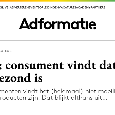
GLIVE!
GLIVE!
ADVERTEREN
ADVERTEREN
EVENTS
EVENTS
OPLEIDINGEN
OPLEIDINGEN
VACATURES
VACATURES
ACADEMY
ACADEMY
PARTNERS
PARTNERS
AUTEUR
ieuws app
 consument vindt dat
ezond is
enten vindt het (helemaal) niet moeili
Media
ducten zijn. Dat blijkt althans uit…
ormation
Merkstrategie
PR