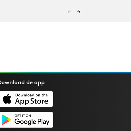
Download de
app