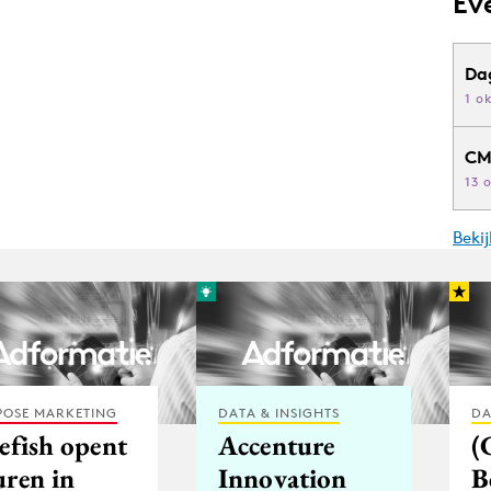
Ev
Da
1 o
CM
13 
Beki
POSE MARKETING
DATA & INSIGHTS
DA
efish opent
Accenture
(
uren in
Innovation
B