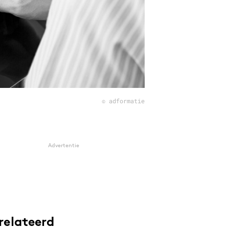
© adformatie
Advertentie
relateerd