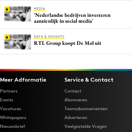
MEDIA
'Nederlandse bedrijven investeren
aanzienlijk in social media'
DATA & INSIGHTS
RTL Group koopt De Mol uit
Meer Adformatie
Service & Contact
Partners
Contact
Events
Abonneren
Vacatures
Teamabonnementen
Whitepapers
Adverteren
Nieuwsbrief
Veelgestelde Vragen