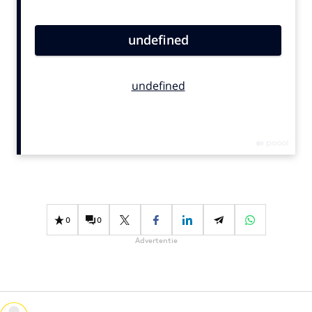
Bureaus
Campagnes
Carriere
Contentmarketing
Craft
Customer Experience
Data & Insights
Design
Digital transformation
Diversiteit
0
0
Effectiviteit
Advertentie
Gedragsverandering
Influencer marketing
Interne communicatie
Martech