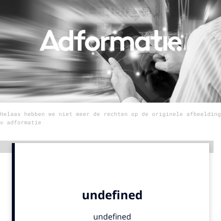
Menu
Home
9 sept: GenAI-training
12 nov: MarketingLive!
Adverteren
Helaas hebben we niet meer de rechten op de originele afbeelding
Events
© adformatie
Opleidingen
Vacatures
Advertentie
Academy
Partners
Topics
Artificial Intelligence