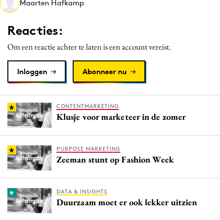
Maarten Hafkamp
Media
Merkstrategie
Reacties:
PR
Om een reactie achter te laten is een account vereist.
Programmatic
Purpose Marketing
Inloggen
Abonneer nu
Reputatie & crisis
CONTENTMARKETING
Klusje voor marketeer in de zomer
PURPOSE MARKETING
Zeeman stunt op Fashion Week
DATA & INSIGHTS
Duurzaam moet er ook lekker uitzien