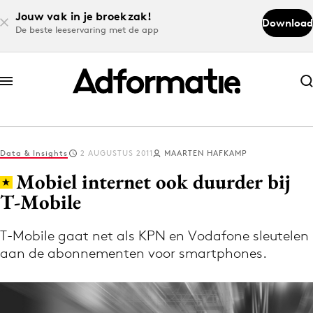
Jouw vak in je broekzak!
Download
De beste leeservaring met de app
Abonneer nu
Abonneer nu
Data & Insights
2 AUGUSTUS 2011
MAARTEN HAFKAMP
Log in
Mobiel internet ook duurder bij
T-Mobile
Download de app
Volg het laatste nieuws via de Adformatie
T-Mobile gaat net als KPN en Vodafone sleutelen
aan de abonnementen voor smartphones.
Nieuws app