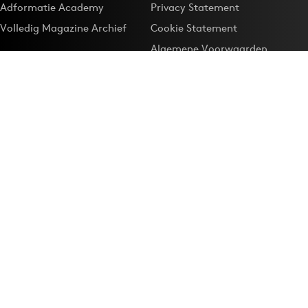
Adformatie Academy
Privacy Statement
Volledig Magazine Archief
Cookie Statement
Algemene Voorwaarden
Onze app
Maak Adformatie.nl je
Google-favoriet
Privacyinstellingen
Download de
Adformatie Nieuws App