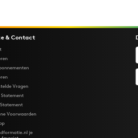
ce & Contact
t
ren
bonnementen
eren
stelde Vragen
y Statement
 Statement
ne Voorwaarden
pp
dformatie.nl je
-favoriet