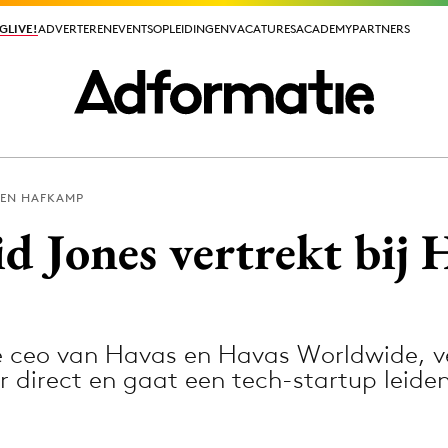
GLIVE!
GLIVE!
ADVERTEREN
ADVERTEREN
EVENTS
EVENTS
OPLEIDINGEN
OPLEIDINGEN
VACATURES
VACATURES
ACADEMY
ACADEMY
PARTNERS
PARTNERS
EN HAFKAMP
ieuws app
 Jones vertrekt bij 
e ceo van Havas en Havas Worldwide, v
Media
direct en gaat een tech-startup leiden
ormation
Merkstrategie
PR