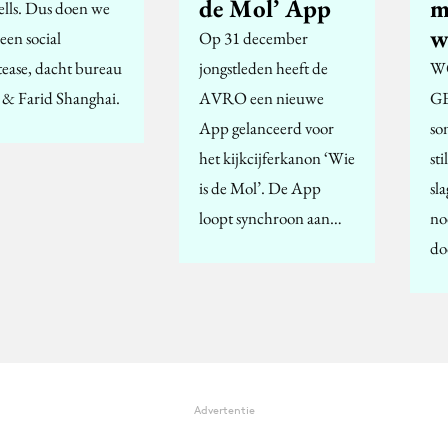
de Mol’ App
m
sells. Dus doen we
w
een social
Op 31 december
ptease, dacht bureau
jongstleden heeft de
W
 & Farid Shanghai.
AVRO een nieuwe
G
App gelanceerd voor
so
het kijkcijferkanon ‘Wie
sti
is de Mol’. De App
sl
loopt synchroon aan…
no
do
Advertentie