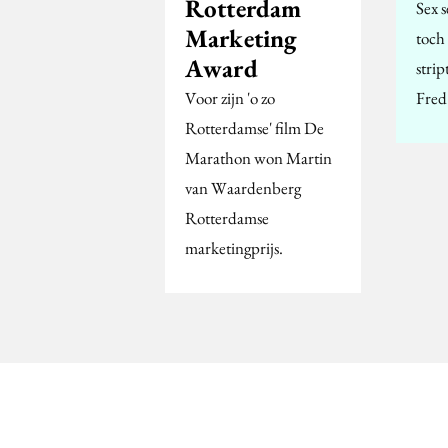
Rotterdam
Sex 
Marketing
toch 
Award
stri
Voor zijn 'o zo
Fred
Rotterdamse' film De
Marathon won Martin
van Waardenberg
Rotterdamse
marketingprijs.