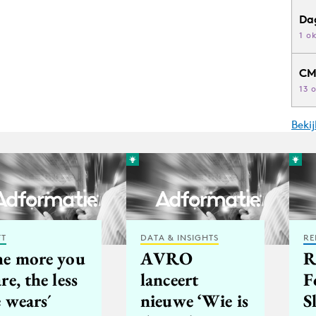
Da
1 o
CM
13 
Beki
FT
DATA & INSIGHTS
RE
he more you
AVRO
R
re, the less
lanceert
F
 wears´
nieuwe ‘Wie is
S