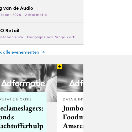
g van de Audio
ktober 2026 · Adformatie
O Retail
oktober 2026 · Doopsgezinde Singelkerk
jk alle evenementen
PUTATIE & CRISIS
DATA & INSIGHTS
eclameslagers:
Jumbo opent
onds
Foodmarkt in
lachtofferhulp
Amsterdam