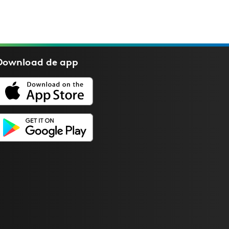
Download de
app