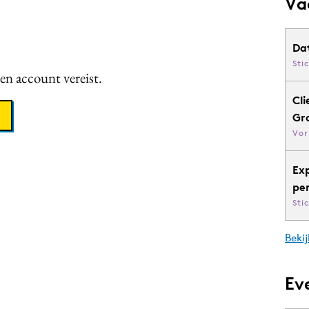
Va
Da
Sti
een account vereist.
Cli
Gr
Vor
Ex
pe
Sti
Bekij
Ev