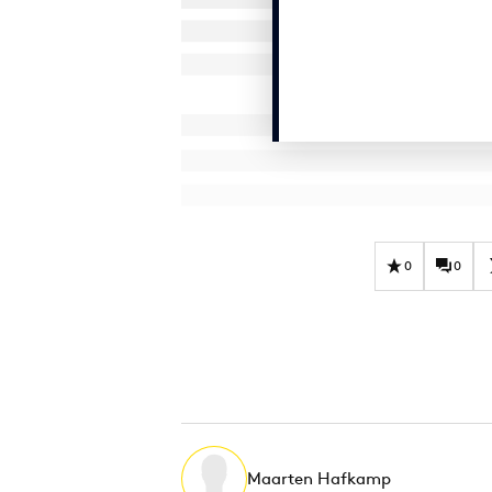
0
0
Maarten Hafkamp