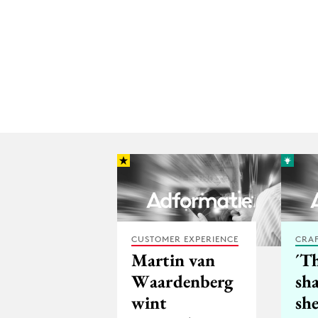
CUSTOMER EXPERIENCE
CRA
Martin van
´T
Waardenberg
sha
wint
she