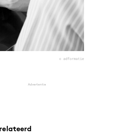
© adformatie
Advertentie
relateerd