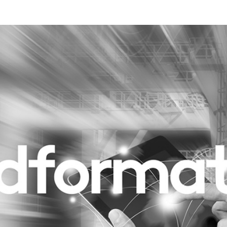
Programmatic
ering
Purpose Marketing
keting
Reputatie & crisis
nicatie