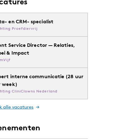
catures
ta- en CRM- specialist
chting Proefdiervrij
ent Service Director — Relaties,
oei & Impact
mVijf
pert interne communicatie (28 uur
r week)
chting CliniClowns Nederland
k alle vacatures
enementen