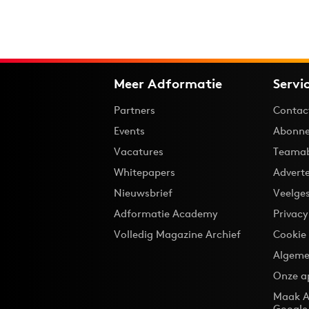
Meer Adformatie
Servi
Partners
Contac
Events
Abonne
Vacatures
Teama
Whitepapers
Advert
Nieuwsbrief
Veelge
Adformatie Academy
Privac
Volledig Magazine Archief
Cookie
Algeme
Onze a
Maak A
Google