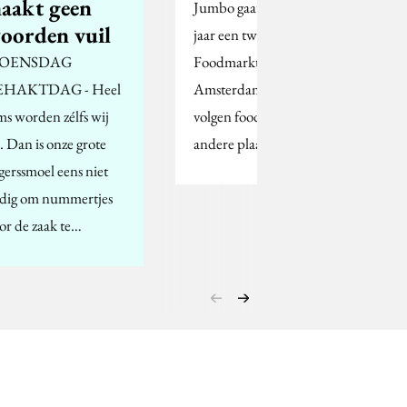
aakt geen
Jumbo gaat medio dit
oorden vuil
jaar een tweede
OENSDAG
Foodmarkt openen, in
EHAKTDAG - Heel
Amsterdam. Daarna
ms worden zélfs wij
volgen foodmarkten in
l. Dan is onze grote
andere plaatsen.
agerssmoel eens niet
dig om nummertjes
or de zaak te…