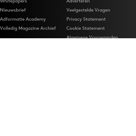
Whitepapers
Adverteren
Nieuwsbrief
Veelgestelde Vragen
Adformatie Academy
Privacy Statement
Volledig Magazine Archief
Cookie Statement
Algemene Voorwaarden
Onze app
Maak Adformatie.nl je
Google-favoriet
Privacyinstellingen
Download de
Adformatie Nieuws App