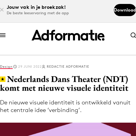
Jouw vak in je broekzak!
Download
De beste leeservaring met de app
Abonneer nu
Abonneer nu
Design
29 JUNI 2022
REDACTIE ADFORMATIE
Log in
Nederlands Dans Theater (NDT)
komt met nieuwe visuele identiteit
Download de app
Volg het laatste nieuws via de Adformatie
De nieuwe visuele identiteit is ontwikkeld vanuit
het centrale idee ‘verbinding’.
Nieuws app