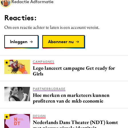
Redactie Adformatie
Media
Merkstrategie
Reacties:
PR
Om een reactie achter te laten is een account vereist.
Programmatic
Purpose Marketing
Inloggen
Abonneer nu
Reputatie & crisis
CAMPAGNES
Lego lanceert campagne Get ready for
Girls
PARTNERBIJDRAGE
Hoe merken en marketeers kunnen
profiteren van de mkb economie
DESIGN
Nederlands Dans Theater (NDT) komt
met nieuwe visuele identiteit