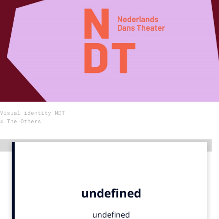
Menu
Home
9 sept: GenAI-training
12 nov: MarketingLive!
Adverteren
Visual identity NDT
Events
© The Others
Opleidingen
Vacatures
Advertentie
Academy
Partners
Topics
Artificial Intelligence