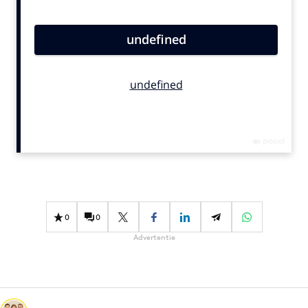
Bureaus
Campagnes
Carriere
Contentmarketing
Craft
Customer Experience
Data & Insights
Design
Digital transformation
Diversiteit
0
0
Effectiviteit
Advertentie
Gedragsverandering
Influencer marketing
Interne communicatie
Martech