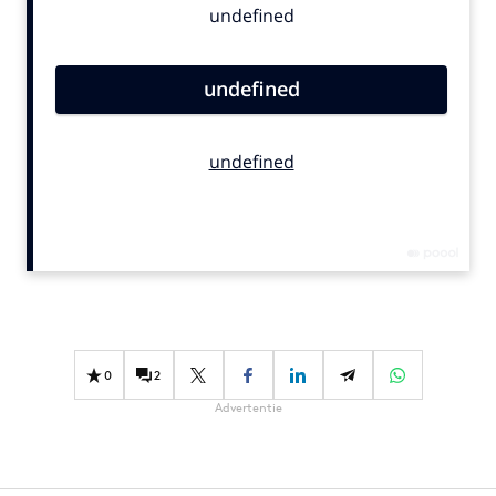
Bureaus
Campagnes
Carriere
Contentmarketing
Craft
Customer Experience
Data & Insights
Design
Digital transformation
Diversiteit
Effectiviteit
0
2
Gedragsverandering
Advertentie
Influencer marketing
Interne communicatie
Martech