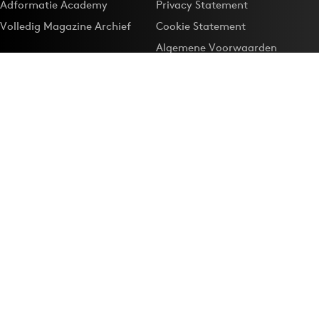
Adformatie Academy
Privacy Statement
Volledig Magazine Archief
Cookie Statement
Algemene Voorwaarden
Onze app
Maak Adformatie.nl je
Google-favoriet
Privacyinstellingen
Download de
Adformatie Nieuws App