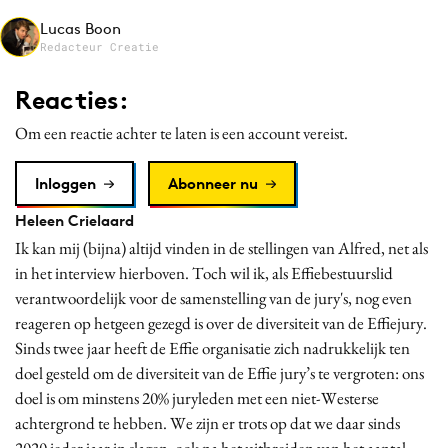
Media
Lucas Boon
Redacteur Creatie
Merkstrategie
PR
Reacties:
Programmatic
Om een reactie achter te laten is een account vereist.
Purpose Marketing
Reputatie & crisis
Inloggen
Abonneer nu
Heleen Crielaard
Ik kan mij (bijna) altijd vinden in de stellingen van Alfred, net als
in het interview hierboven. Toch wil ik, als Effiebestuurslid
verantwoordelijk voor de samenstelling van de jury's, nog even
reageren op hetgeen gezegd is over de diversiteit van de Effiejury.
Sinds twee jaar heeft de Effie organisatie zich nadrukkelijk ten
doel gesteld om de diversiteit van de Effie jury’s te vergroten: ons
doel is om minstens 20% juryleden met een niet-Westerse
achtergrond te hebben. We zijn er trots op dat we daar sinds