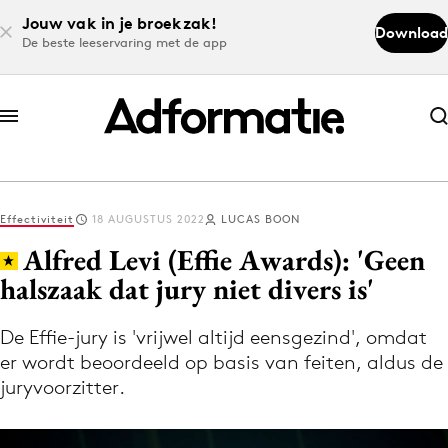
Jouw vak in je broekzak!
Download
De beste leeservaring met de app
Abonneer nu
Abonneer nu
Effectiviteit
18 AUGUSTUS 2022
LUCAS BOON
Log in
Alfred Levi (Effie Awards): 'Geen
halszaak dat jury niet divers is'
Download de app
Volg het laatste nieuws via de Adformatie
De Effie-jury is 'vrijwel altijd eensgezind', omdat
er wordt beoordeeld op basis van feiten, aldus de
Nieuws app
juryvoorzitter.