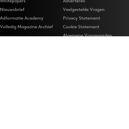
Whitepapers
Adverteren
Nieuwsbrief
Veelgestelde Vragen
Adformatie Academy
Privacy Statement
Volledig Magazine Archief
Cookie Statement
Algemene Voorwaarden
Onze app
Maak Adformatie.nl je
Google-favoriet
Privacyinstellingen
Download de
Adformatie Nieuws App