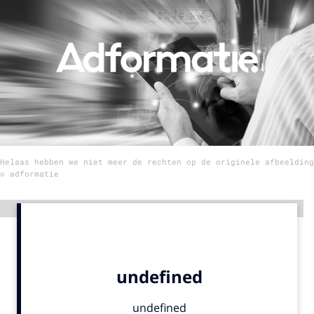
Menu
Home
9 sept: GenAI-training
12 nov: MarketingLive!
Adverteren
Helaas hebben we niet meer de rechten op de originele afbeelding
Events
© adformatie
Opleidingen
Vacatures
Advertentie
Academy
Partners
Topics
Artificial Intelligence