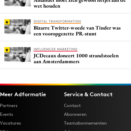
wet houden
DIGITAL TRANSFORMATION
Bizarre Twitter-woede van Tinder was
een vooropgezette PR-stunt
INFLUENCER MARKETING
JCDecaux doneert 1000 strandstoelen
aan Amsterdammers
Meer Adformatie
Service & Contact
Partners
Contact
Events
Abonneren
Vacatures
Teamabonnementen