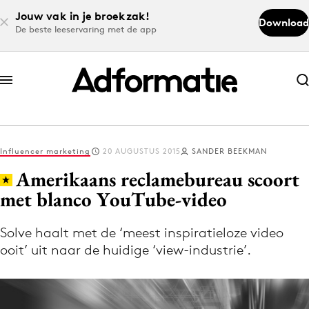
Jouw vak in je broekzak!
Download
De beste leeservaring met de app
Abonneer nu
Abonneer nu
Influencer marketing
20 AUGUSTUS 2015
SANDER BEEKMAN
Log in
Amerikaans reclamebureau scoort
met blanco YouTube-video
Download de app
Volg het laatste nieuws via de Adformatie
Solve haalt met de ‘meest inspiratieloze video
ooit’ uit naar de huidige ‘view-industrie’.
Nieuws app