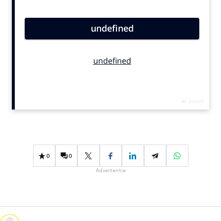
Bureaus
Campagnes
Carriere
Contentmarketing
Craft
Customer Experience
Data & Insights
Design
Digital transformation
Diversiteit
0
0
Effectiviteit
Advertentie
Gedragsverandering
Influencer marketing
Interne communicatie
Martech