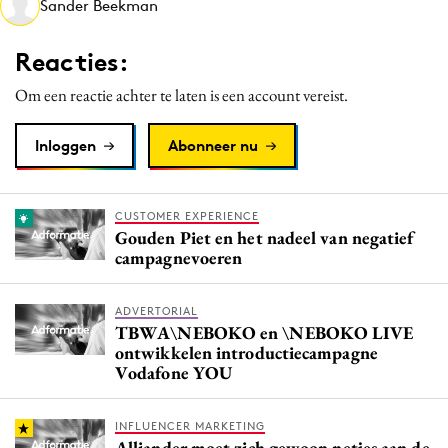
Sander Beekman
Media
Merkstrategie
Reacties:
PR
Om een reactie achter te laten is een account vereist.
Programmatic
Purpose Marketing
Inloggen
Abonneer nu
Reputatie & crisis
CUSTOMER EXPERIENCE
Gouden Piet en het nadeel van negatief
campagnevoeren
ADVERTORIAL
TBWA\NEBOKO en \NEBOKO LIVE
ontwikkelen introductiecampagne
Vodafone YOU
INFLUENCER MARKETING
Alliander moet zich gewoon netjes aan de