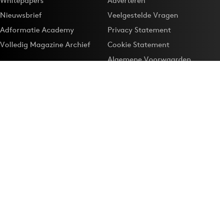
Whitepapers
Adverteren
Nieuwsbrief
Veelgestelde Vragen
Adformatie Academy
Privacy Statement
Volledig Magazine Archief
Cookie Statement
Algemene Voorwaarden
Onze app
Maak Adformatie.nl je
Google-favoriet
Privacyinstellingen
Download de
Adformatie Nieuws App