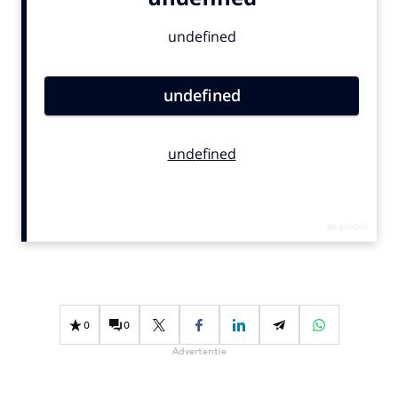
Bureaus
Campagnes
Carriere
Contentmarketing
Craft
Customer Experience
Data & Insights
Design
Digital transformation
Diversiteit
Effectiviteit
Gedragsverandering
0
0
Influencer marketing
Advertentie
Interne communicatie
Martech