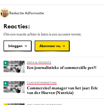
Media
Merkstrategie
Redactie Adformatie
PR
Reacties:
Programmatic
Purpose Marketing
Om een reactie achter te laten is een account vereist.
Reputatie & crisis
Inloggen
Abonneer nu
DATA & INSIGHTS
Een journalistieke of commerciële pet?!
CONTENTMARKETING
Commercieel manager van het jaar: Eric
van der Hoeven (Nutricia)