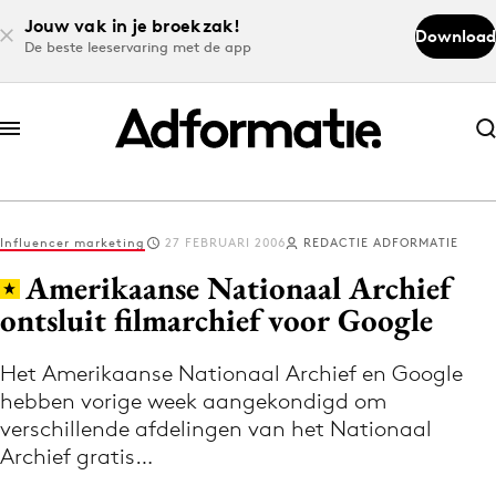
Jouw vak in je broekzak!
Download
De beste leeservaring met de app
Abonneer nu
Abonneer nu
Influencer marketing
27 FEBRUARI 2006
REDACTIE ADFORMATIE
Log in
Amerikaanse Nationaal Archief
ontsluit filmarchief voor Google
Download de app
Volg het laatste nieuws via de Adformatie
Het Amerikaanse Nationaal Archief en Google
hebben vorige week aangekondigd om
Nieuws app
verschillende afdelingen van het Nationaal
Archief gratis…