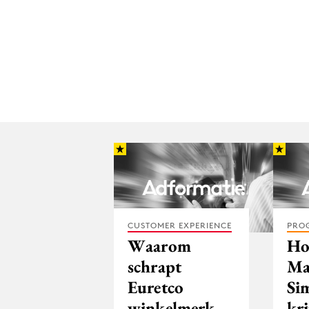
CUSTOMER EXPERIENCE
PRO
Waarom
Ho
schrapt
Ma
Euretco
Si
winkelmerk
kr