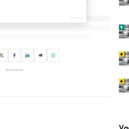
Advertentie
Va