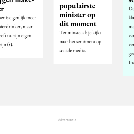
populairste
er
De
minister op
r is eigenlijk meer
kl
dit moment
bierdrinker, maar
me
Tenminste, als je kijkt
eeft nu zijn eigen
va
naar het sentiment op
wijn (?).
ve
sociale media.
ge
In
Advertentie