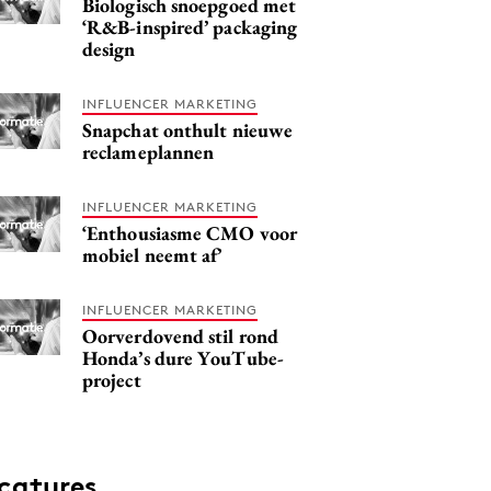
Biologisch snoepgoed met
‘R&B-inspired’ packaging
design
INFLUENCER MARKETING
Snapchat onthult nieuwe
reclameplannen
INFLUENCER MARKETING
‘Enthousiasme CMO voor
mobiel neemt af’
INFLUENCER MARKETING
Oorverdovend stil rond
Honda’s dure YouTube-
project
catures