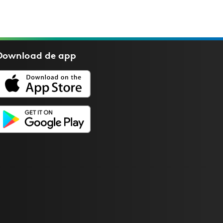
Download de
app