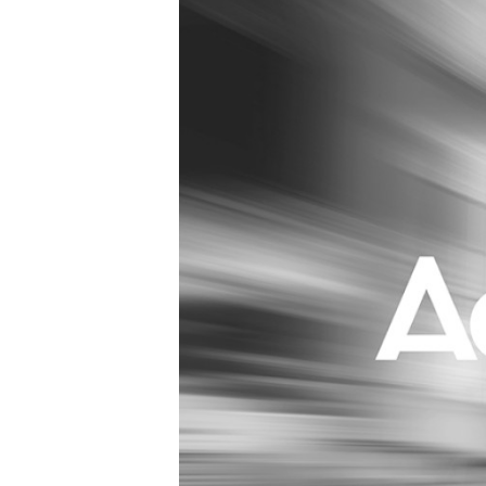
Carriere
Effectiviteit
Contentmarketing
Gedragsverand
Craft
Influencer mar
Customer Experience
Interne commu
Data & Insights
Martech