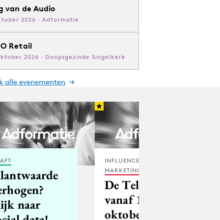
g van de Audio
ktober 2026 · Adformatie
O Retail
oktober 2026 · Doopsgezinde Singelkerk
jk alle evenementen
AFT
INFLUENCER
MARKETING
lantwaarde
De Telegraaf
erhogen?
vanaf 10
ijk naar
oktober op
ocial data!