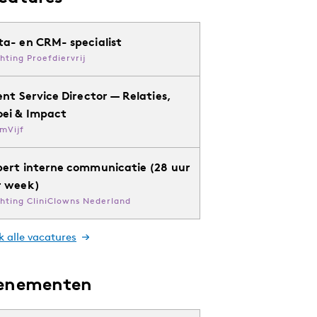
ta- en CRM- specialist
chting Proefdiervrij
ent Service Director — Relaties,
oei & Impact
mVijf
pert interne communicatie (28 uur
r week)
chting CliniClowns Nederland
k alle vacatures
enementen