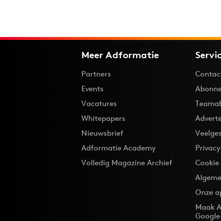
Meer Adformatie
Servi
Partners
Contac
Events
Abonne
Vacatures
Teama
Whitepapers
Advert
Nieuwsbrief
Veelge
Adformatie Academy
Privac
Volledig Magazine Archief
Cookie
Algeme
Onze a
Maak A
Google