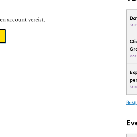
een account vereist.
Da
Sti
Cli
Gr
Vor
Ex
pe
Sti
Bekij
Ev