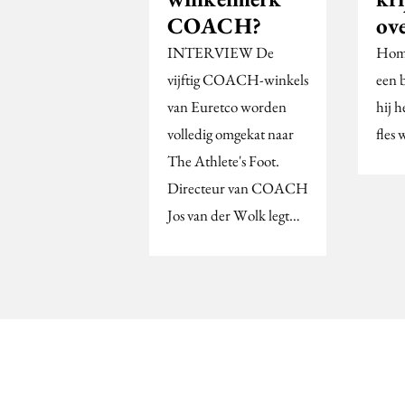
COACH?
ov
INTERVIEW De
Home
vijftig COACH-winkels
een 
van Euretco worden
hij h
volledig omgekat naar
fles 
The Athlete's Foot.
Directeur van COACH
Jos van der Wolk legt…