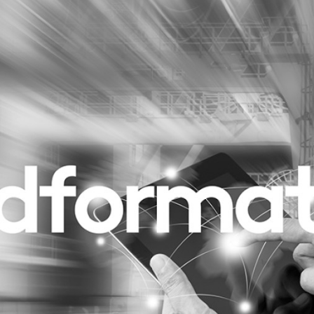
Programmatic
ering
Purpose Marketing
keting
Reputatie & crisis
nicatie