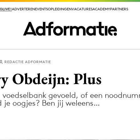
GLIVE!
GLIVE!
ADVERTEREN
ADVERTEREN
EVENTS
EVENTS
OPLEIDINGEN
OPLEIDINGEN
VACATURES
VACATURES
ACADEMY
ACADEMY
PARTNERS
PARTNERS
REDACTIE ADFORMATIE
ieuws app
 Obdeijn: Plus
en voedselbank gevoeld, of een noodnu
nd je oogjes? Ben jij weleens…
Media
ormation
Merkstrategie
PR