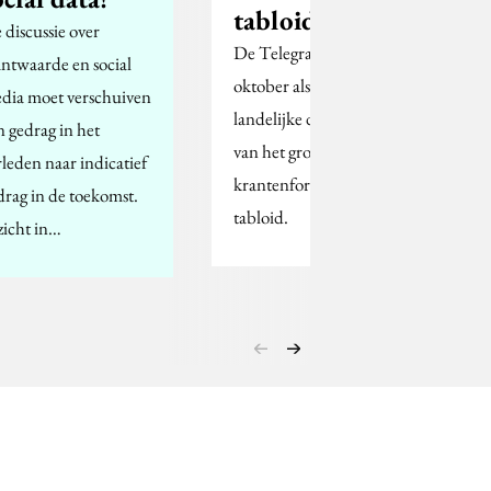
tabloid
 discussie over
De Telegraaf stapt in
antwaarde en social
oktober als laatste
dia moet verschuiven
landelijke dagblad over
n gedrag in het
van het grote
rleden naar indicatief
krantenformaat naar
drag in de toekomst.
tabloid.
zicht in…