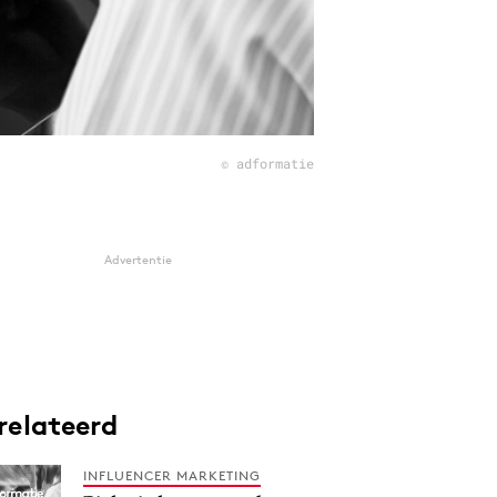
© adformatie
Advertentie
relateerd
INFLUENCER MARKETING