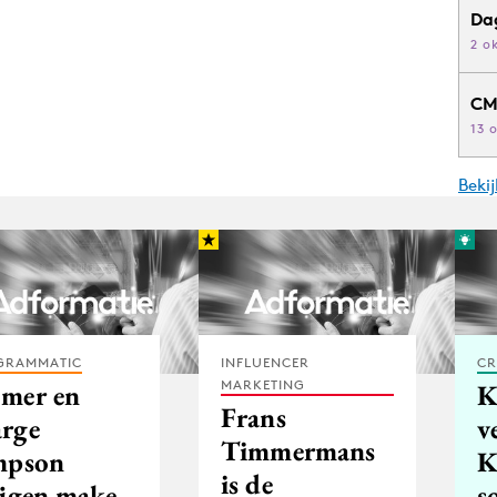
Da
2 o
CM
13 
Beki
GRAMMATIC
INFLUENCER
CR
MARKETING
mer en
K
Frans
rge
v
Timmermans
mpson
K
is de
ijgen make-
s