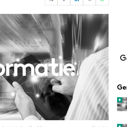
Programmatic
ering
Purpose Marketing
keting
Reputatie & crisis
nicatie
G
Ge