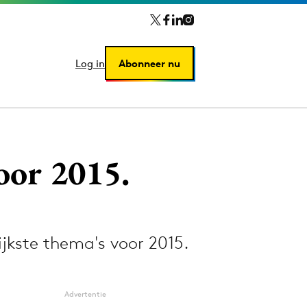
Log in
Log in
Abonneer nu
Abonneer nu
voor 2015.
jkste thema's voor 2015.
Advertentie