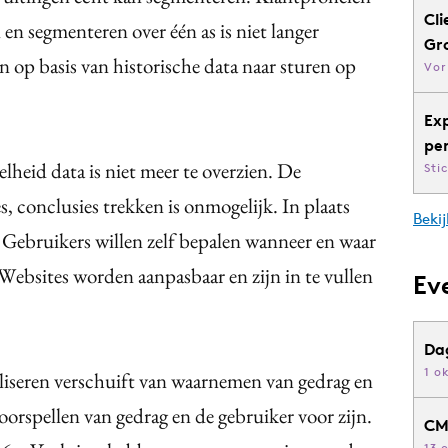
Cli
en segmenteren over één as is niet langer
Gr
n op basis van historische data naar sturen op
Vor
Ex
pe
lheid data is niet meer te overzien. De
Sti
s, conclusies trekken is onmogelijk. In plaats
Bekij
 Gebruikers willen zelf bepalen wanneer en waar
Websites worden aanpasbaar en zijn in te vullen
Ev
Da
1 o
iseren verschuift van waarnemen van gedrag en
oorspellen van gedrag en de gebruiker voor zijn.
CM
13 