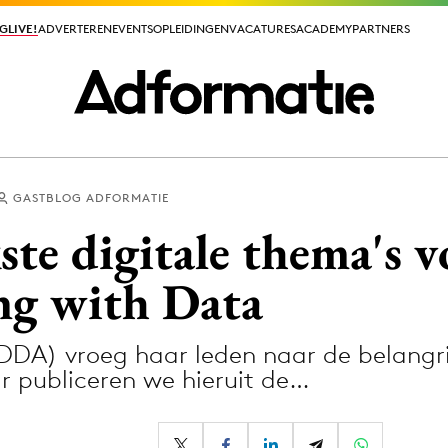
GLIVE!
GLIVE!
ADVERTEREN
ADVERTEREN
EVENTS
EVENTS
OPLEIDINGEN
OPLEIDINGEN
VACATURES
VACATURES
ACADEMY
ACADEMY
PARTNERS
PARTNERS
GASTBLOG ADFORMATIE
ieuws app
ste digitale thema's 
ing with Data
DDA) vroeg haar leden naar de belangri
Media
ar publiceren we hieruit de…
ormation
Merkstrategie
PR