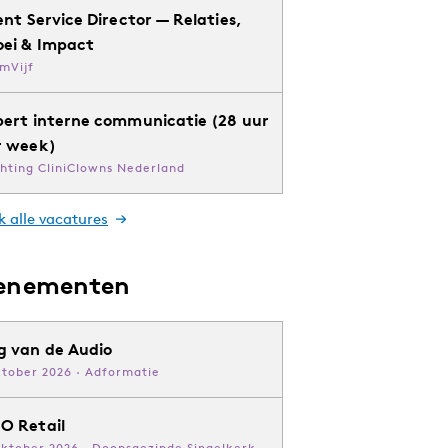
ent Service Director — Relaties,
oei & Impact
mVijf
pert interne communicatie (28 uur
r week)
chting CliniClowns Nederland
k alle vacatures
enementen
g van de Audio
ktober 2026 · Adformatie
O Retail
oktober 2026 · Doopsgezinde Singelkerk