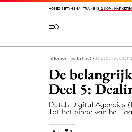
HOME
HOME
9 SEPT: GENAI-TRAINING
9 SEPT: GENAI-TRAINING
12 NOV: MARKETIN
12 NOV: MARKETIN
Influencer marketing
30 DECEMBER 2014
Volg het laatste nieuws via de Adformatie N
De belangrijk
Deel 5: Deal
Topics
Dutch Digital Agencies (
Artificial Intelligence
Design
Tot het einde van het ja
Bureaus
Digital transf
Campagnes
Diversiteit
0
0