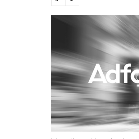
Carriere
Effectiviteit
Contentmarketing
Gedragsverand
Craft
Influencer mar
Customer Experience
Interne commu
Data & Insights
Martech