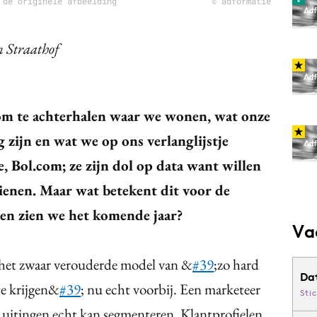
 de originele afbeelding
© adformatie
 Straathof
 om te achterhalen waar we wonen, wat onze
g zijn en wat we op ons verlanglijstje
 Bol.com; ze zijn dol op data want willen
ienen. Maar wat betekent dit voor de
en zien we het komende jaar?
Va
het zwaar verouderde model van &
#39
;zo hard
Da
e krijgen&
#39
; nu echt voorbij. Een marketeer
Sti
 uitingen echt kan segmenteren. Klantprofielen