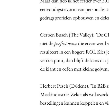
Maar dan heb ik het eerder over 201
eenvoudigste vorm van personalisati
gedragsprofielen opbouwen en dele
Gerben Busch (The Valley): "De C
niet de
perfect wave
die ervan werd v
resulteert in een hogere ROI. Kies j
vertrekpunt, dan blijft de kans dat j
de klant en oefen met kleine golven;
Herbert Pesch (Evident): "In B2B z
Maakindustrie. Zeker als we bezoek
bestellingen kunnen koppelen en via 