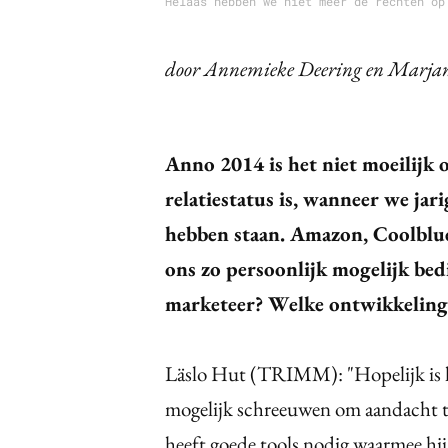
Helaas hebben we niet meer de rechten op
door Annemieke Deering en Marjan
Anno 2014 is het niet moeilijk
relatiestatus is, wanneer we jari
hebben staan. Amazon, Coolblue,
ons zo persoonlijk mogelijk bed
marketeer? Welke ontwikkeling
Läslo Hut (TRIMM): "Hopelijk is 
mogelijk schreeuwen om aandacht t
heeft goede tools nodig waarmee hij