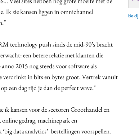
6... Veel sites hebben nog grote moeite met de
e. Ik zie kansen liggen in omnichannel
Beki
n.”
RM technology push sinds de mid-90’s bracht
erwacht: een betere relatie met klanten die
e anno 2015 nog steeds voor software als
e verdrinkt in bits en bytes groot. Vertrek vanuit
 op een dag rijd je dan de perfect wave."
ie ik kansen voor de sectoren Groothandel en
, online gedrag, machinepark en
‘big data analytics’ bestellingen voorspellen.