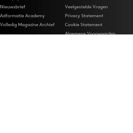
Nieuwsbrief
Veelgestelde Vragen
Adformatie Academy
Privacy Statement
Volledig Magazine Archief
Cookie Statement
Algemene Voorwaarden
Onze app
Maak Adformatie.nl je
Google-favoriet
Privacyinstellingen
Download de
Adformatie Nieuws App