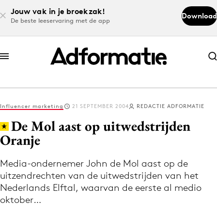
Jouw vak in je broekzak!
Download
De beste leeservaring met de app
Abonneer nu
Abonneer nu
Influencer marketing
21 SEPTEMBER 2004
REDACTIE ADFORMATIE
Log in
De Mol aast op uitwedstrijden
Oranje
Download de app
Volg het laatste nieuws via de Adformatie
Media-ondernemer John de Mol aast op de
uitzendrechten van de uitwedstrijden van het
Nieuws app
Nederlands Elftal, waarvan de eerste al medio
oktober…