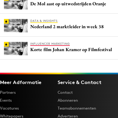
De Mol aast op uitwedstrijden Oranje
DATA & INSIGHTS
Nederland 2 marktleider in week 38
INFLUENCER MARKETING
Korte film Johan Kramer op Filmfestival
Meer Adformatie
Service & Contact
Partners
Contact
Events
Abonneren
Vacatures
Teamabonnementen
Whitepapers
Adverteren