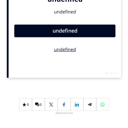
Bureaus
Campagnes
Carriere
Contentmarketing
Craft
Customer Experience
Data & Insights
Design
Digital transformation
Diversiteit
Effectiviteit
Gedragsverandering
0
0
Influencer marketing
Advertentie
Interne communicatie
Martech