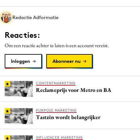
Media
Merkstrategie
Redactie Adformatie
PR
Reacties:
Programmatic
Purpose Marketing
Om een reactie achter te laten is een account vereist.
Reputatie & crisis
Inloggen
Abonneer nu
CONTENTMARKETING
Reclameprijs voor Metro en BA
PURPOSE MARKETING
Tastzin wordt belangrijker
INFLUENCER MARKETING