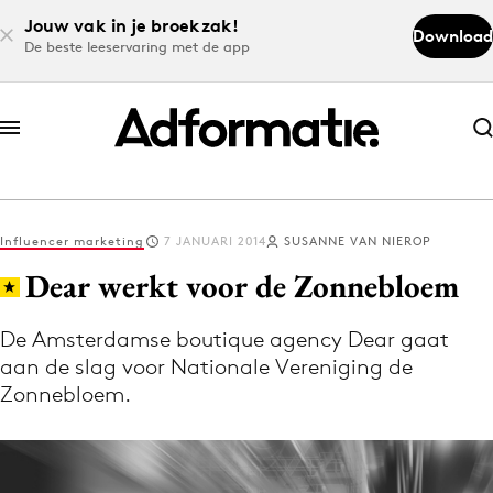
Jouw vak in je broekzak!
Download
De beste leeservaring met de app
Abonneer nu
Abonneer nu
Influencer marketing
7 JANUARI 2014
SUSANNE VAN NIEROP
Log in
Dear werkt voor de Zonnebloem
De Amsterdamse boutique agency Dear gaat
Download de app
aan de slag voor Nationale Vereniging de
Volg het laatste nieuws via de Adformatie
Zonnebloem.
Nieuws app