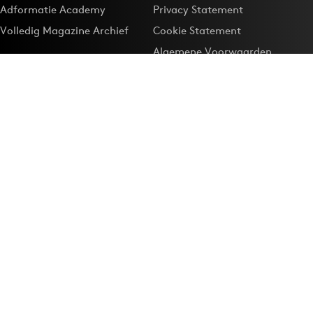
Adformatie Academy
Privacy Statement
Volledig Magazine Archief
Cookie Statement
Algemene Voorwaarden
Onze app
Maak Adformatie.nl je
Google-favoriet
Privacyinstellingen
Download de
Adformatie Nieuws App