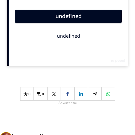
Bureaus
Campagnes
Carriere
Contentmarketing
Craft
Customer Experience
Data & Insights
Design
Digital transformation
Diversiteit
0
0
Effectiviteit
Advertentie
Gedragsverandering
Influencer marketing
Interne communicatie
Martech