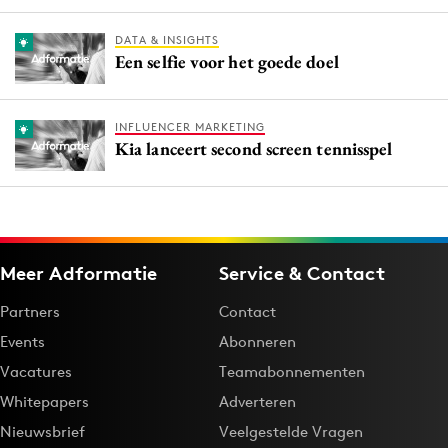
DATA & INSIGHTS
Een selfie voor het goede doel
INFLUENCER MARKETING
Kia lanceert second screen tennisspel
Meer Adformatie
Service & Contact
Partners
Contact
Events
Abonneren
Vacatures
Teamabonnementen
Whitepapers
Adverteren
Nieuwsbrief
Veelgestelde Vragen