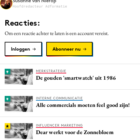
Susanne van Nierop
Media
Hoofdredacteur Adformatie
Merkstrategie
Reacties:
PR
Om een reactie achter te laten is een account vereist.
Programmatic
Purpose Marketing
Inloggen
Abonneer nu
Reputatie & crisis
MERKSTRATEGIE
De gouden 'smartwatch' uit 1986
INTERNE COMMUNICATIE
Alle commercials moeten feel good zijn!
INFLUENCER MARKETING
Dear werkt voor de Zonnebloem