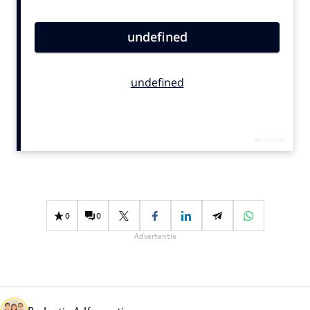
Bureaus
Campagnes
Carriere
Contentmarketing
Craft
Customer Experience
Data & Insights
Design
Digital transformation
Diversiteit
0
0
Effectiviteit
Advertentie
Gedragsverandering
Influencer marketing
Interne communicatie
Martech