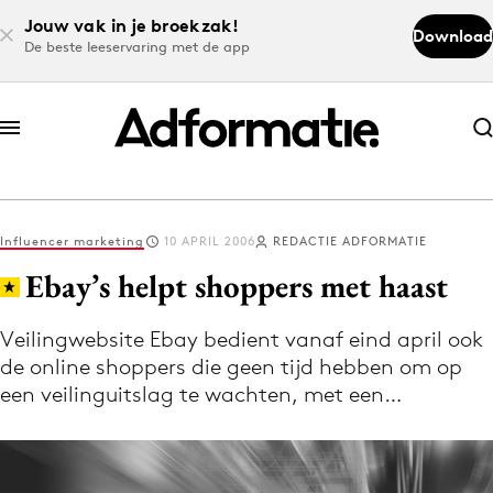
Jouw vak in je broekzak!
Download
De beste leeservaring met de app
Abonneer nu
Abonneer nu
Influencer marketing
10 APRIL 2006
REDACTIE ADFORMATIE
Log in
Ebay’s helpt shoppers met haast
Veilingwebsite Ebay bedient vanaf eind april ook
Download de app
de online shoppers die geen tijd hebben om op
Volg het laatste nieuws via de Adformatie
een veilinguitslag te wachten, met een…
Nieuws app