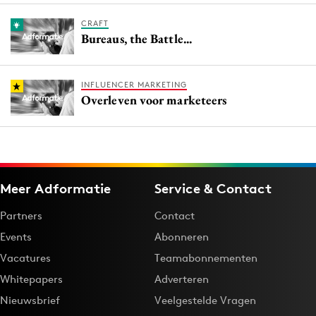
CRAFT
Bureaus, the Battle...
INFLUENCER MARKETING
Overleven voor marketeers
Meer Adformatie
Service & Contact
Partners
Contact
Events
Abonneren
Vacatures
Teamabonnementen
Whitepapers
Adverteren
Nieuwsbrief
Veelgestelde Vragen