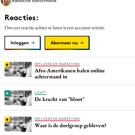
Redactie Adformatie
Media
Merkstrategie
Reacties:
PR
Om een reactie achter te laten is een account vereist.
Programmatic
Purpose Marketing
Inloggen
Abonneer nu
Reputatie & crisis
INFLUENCER MARKETING
Afro-Amerikanen halen online
achterstand in
CRAFT
De kracht van "bloot"
INFLUENCER MARKETING
Waar is de doelgroep gebleven?