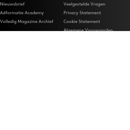
Nieuwsbrief
Veelgestelde Vragen
Adformatie Academy
Privacy Statement
Volledig Magazine Archief
Cookie Statement
Algemene Voorwaarden
Onze app
Maak Adformatie.nl je
Google-favoriet
Privacyinstellingen
Download de
Adformatie Nieuws App