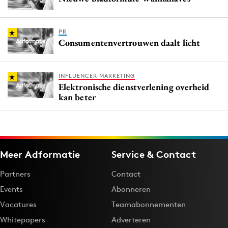
PR
Consumentenvertrouwen daalt licht
INFLUENCER MARKETING
Elektronische dienstverlening overheid
kan beter
Meer Adformatie
Service & Contact
Partners
Contact
Events
Abonneren
Vacatures
Teamabonnementen
Whitepapers
Adverteren