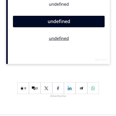
Bureaus
Campagnes
Carriere
Contentmarketing
Craft
Customer Experience
Data & Insights
Design
Digital transformation
Diversiteit
Effectiviteit
0
0
Gedragsverandering
Advertentie
Influencer marketing
Interne communicatie
Martech