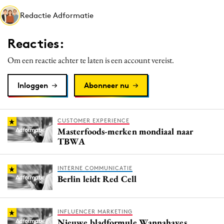
Media
Redactie Adformatie
Merkstrategie
Reacties:
PR
Programmatic
Om een reactie achter te laten is een account vereist.
Purpose Marketing
Inloggen
Abonneer nu
Reputatie & crisis
CUSTOMER EXPERIENCE
Masterfoods-merken mondiaal naar
TBWA
INTERNE COMMUNICATIE
Berlin leidt Red Cell
INFLUENCER MARKETING
Nieuwe bladformule Wannahaves