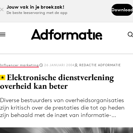
Jouw vak in je broekzak!
Download
De beste leeservaring met de app
Abonneer nu
Abonneer nu
Influencer marketing
26 JANUARI 2004
REDACTIE ADFORMATIE
Log in
Elektronische dienstverlening
overheid kan beter
Download de app
Volg het laatste nieuws via de Adformatie
Diverse bestuurders van overheidsorganisaties
zijn kritisch over de prestaties die tot op heden
Nieuws app
zijn behaald met de inzet van informatie-…