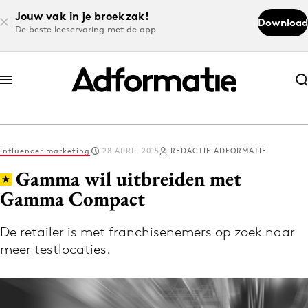
Jouw vak in je broekzak!
Download
De beste leeservaring met de app
Abonneer nu
Abonneer nu
Influencer marketing
28 APRIL 2015
REDACTIE ADFORMATIE
Log in
Gamma wil uitbreiden met
Gamma Compact
Download de app
Volg het laatste nieuws via de Adformatie
De retailer is met franchisenemers op zoek naar
meer testlocaties.
Nieuws app