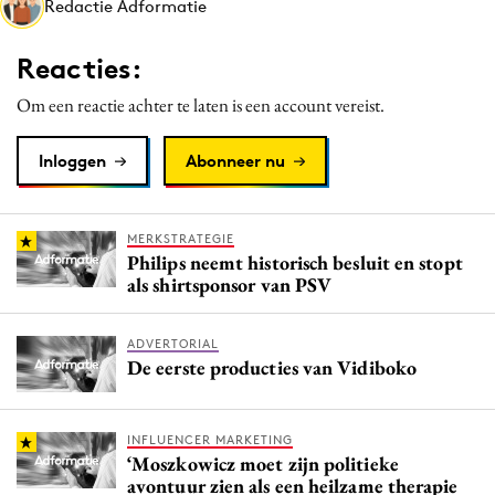
Redactie Adformatie
Media
Merkstrategie
Reacties:
PR
Om een reactie achter te laten is een account vereist.
Programmatic
Purpose Marketing
Inloggen
Abonneer nu
Reputatie & crisis
MERKSTRATEGIE
Philips neemt historisch besluit en stopt
als shirtsponsor van PSV
ADVERTORIAL
De eerste producties van Vidiboko
INFLUENCER MARKETING
‘Moszkowicz moet zijn politieke
avontuur zien als een heilzame therapie