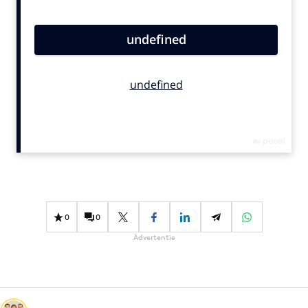
Bureaus
Campagnes
Carriere
Contentmarketing
Craft
Customer Experience
Data & Insights
Design
Digital transformation
Diversiteit
0
0
Effectiviteit
Advertentie
Gedragsverandering
Influencer marketing
Interne communicatie
Martech