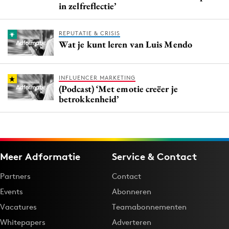
in zelfreflectie’
REPUTATIE & CRISIS
Wat je kunt leren van Luis Mendo
INFLUENCER MARKETING
(Podcast) ‘Met emotie creëer je
betrokkenheid’
Meer Adformatie
Service & Contact
Partners
Contact
Events
Abonneren
Vacatures
Teamabonnementen
Whitepapers
Adverteren