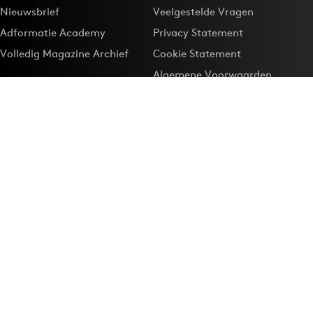
Nieuwsbrief
Veelgestelde Vragen
Adformatie Academy
Privacy Statement
Volledig Magazine Archief
Cookie Statement
Algemene Voorwaarden
Onze app
Maak Adformatie.nl je
Google-favoriet
Privacyinstellingen
Download de
Adformatie Nieuws App