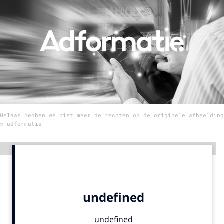
Menu
Home
9 sept: GenAI-training
12 nov: MarketingLive!
Adverteren
Helaas hebben we niet meer de rechten op de originele afbeelding
Events
© adformatie
Opleidingen
Vacatures
Advertentie
Academy
Partners
Topics
Artificial Intelligence