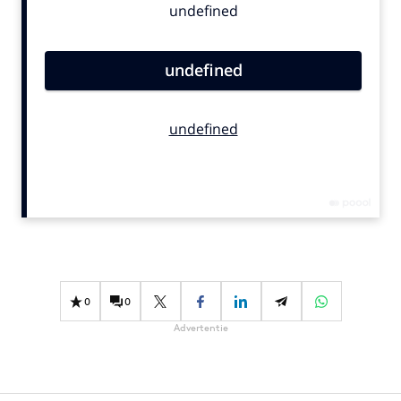
Bureaus
Campagnes
Carriere
Contentmarketing
Craft
Customer Experience
Data & Insights
Design
Digital transformation
Diversiteit
Effectiviteit
0
0
Gedragsverandering
Advertentie
Influencer marketing
Interne communicatie
Martech