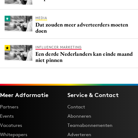
MEDIA
Dat zouden meer adverteerders moeten
doen
INFLUENCER MARKETING
Een derde Nederlanders kan einde maand
niet pinnen
Meer Adformatie
Service & Contact
Partners
Contact
Events
Abonneren
Vacatures
Teamabonnementen
Whitepapers
Adverteren