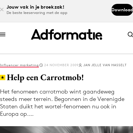
Jouw vak in je broekzak!
Download
De beste leeservaring met de app
Abonneer nu
Abonneer nu
Influencer marketing
24 NOVEMBER 2009
JAN JELLE VAN HASSELT
Log in
Help een Carrotmob!
Het fenomeen carrotmob wint gaandeweg
Download de app
steeds meer terrein. Begonnen in de Verenigde
Volg het laatste nieuws via de Adformatie
Staten duikt het wortel-fenomeen nu ook in
Nieuws app
Europa op.…