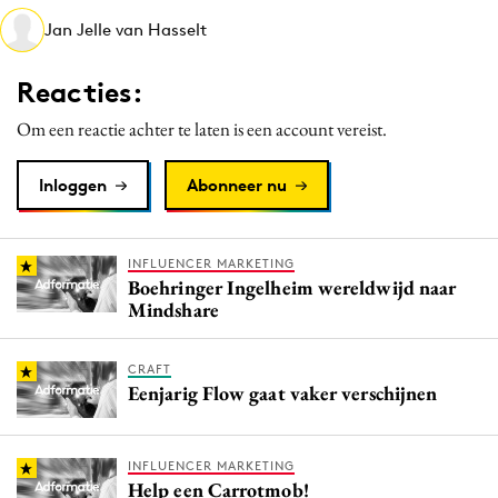
Media
Jan Jelle van Hasselt
Merkstrategie
Reacties:
PR
Programmatic
Om een reactie achter te laten is een account vereist.
Purpose Marketing
Inloggen
Abonneer nu
Reputatie & crisis
INFLUENCER MARKETING
Boehringer Ingelheim wereldwijd naar
Mindshare
CRAFT
Eenjarig Flow gaat vaker verschijnen
INFLUENCER MARKETING
Help een Carrotmob!