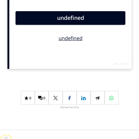
Bureaus
Campagnes
Carriere
Contentmarketing
Craft
Customer Experience
Data & Insights
Design
Digital transformation
Diversiteit
0
0
Effectiviteit
Advertentie
Gedragsverandering
Influencer marketing
Interne communicatie
Martech