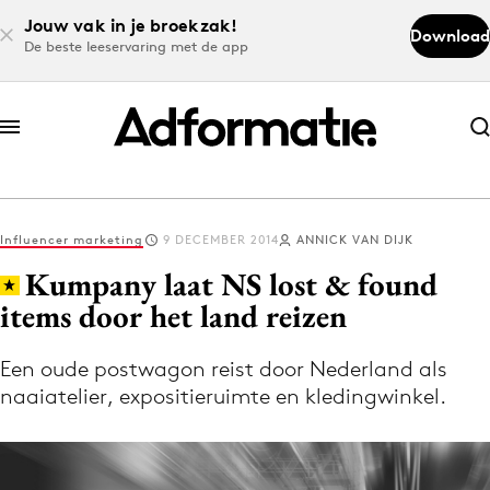
Jouw vak in je broekzak!
Download
De beste leeservaring met de app
Abonneer nu
Abonneer nu
Influencer marketing
9 DECEMBER 2014
ANNICK VAN DIJK
Log in
Kumpany laat NS lost & found
items door het land reizen
Download de app
Volg het laatste nieuws via de Adformatie
Een oude postwagon reist door Nederland als
naaiatelier, expositieruimte en kledingwinkel.
Nieuws app