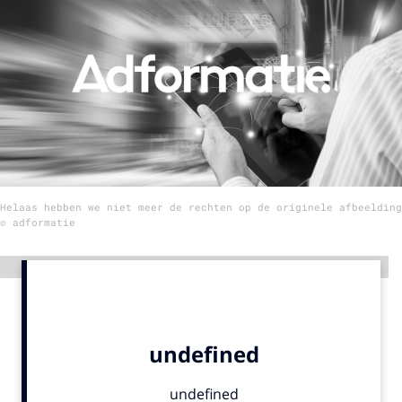
Menu
Home
9 sept: GenAI-training
12 nov: MarketingLive!
Adverteren
Helaas hebben we niet meer de rechten op de originele afbeelding
Events
© adformatie
Opleidingen
Vacatures
Advertentie
Academy
Partners
Topics
Artificial Intelligence