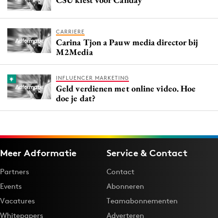
CARRIERE
Carina Tjon a Pauw media director bij
M2Media
INFLUENCER MARKETING
Geld verdienen met online video. Hoe
doe je dat?
Meer Adformatie
Service & Contact
Partners
Contact
Events
Abonneren
Vacatures
Teamabonnementen
Whitepapers
Adverteren