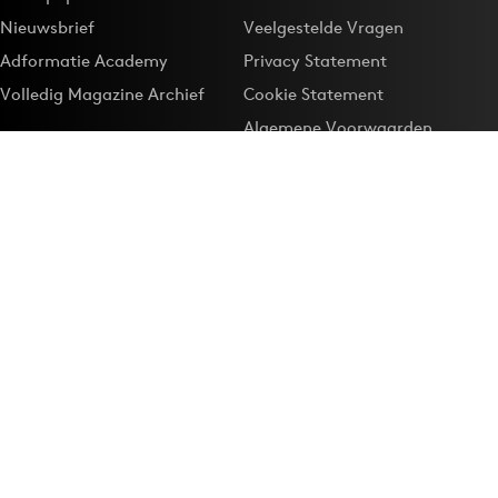
Nieuwsbrief
Veelgestelde Vragen
Adformatie Academy
Privacy Statement
Volledig Magazine Archief
Cookie Statement
Algemene Voorwaarden
Onze app
Maak Adformatie.nl je
Google-favoriet
Privacyinstellingen
Download de
Adformatie Nieuws App