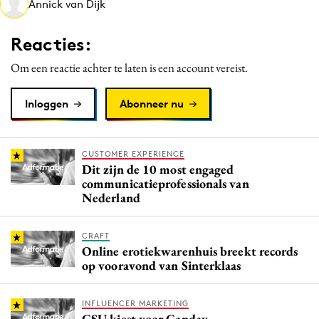
Annick van Dijk
Media
Merkstrategie
Reacties:
PR
Om een reactie achter te laten is een account vereist.
Programmatic
Purpose Marketing
Inloggen
Abonneer nu
Reputatie & crisis
CUSTOMER EXPERIENCE
Dit zijn de 10 most engaged
communicatieprofessionals van
Nederland
CRAFT
Online erotiekwarenhuis breekt records
op vooravond van Sinterklaas
INFLUENCER MARKETING
CSU kiest voor Canday