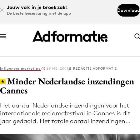
Jouw vak in je broekzak!
Download
De beste leeservaring met de app
Abonneer nu
Abonneer nu
Influencer marketing
29 MEI 2001
REDACTIE ADFORMATIE
Log in
Minder Nederlandse inzendingen
Cannes
Download de app
Volg het laatste nieuws via de Adformatie
Het aantal Nederlandse inzendingen voor het
internationale reclamefestival in Cannes is dit
Nieuws app
jaar gedaald. Het totale aantal inzendingen…