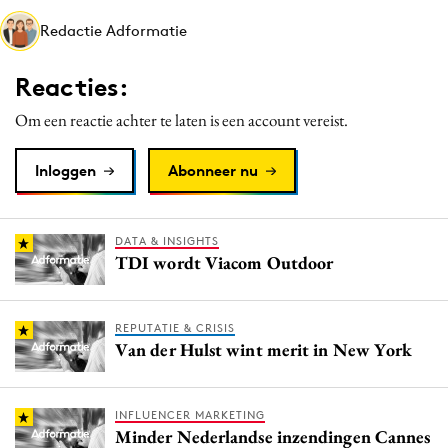
Media
Redactie Adformatie
Merkstrategie
Reacties:
PR
Programmatic
Om een reactie achter te laten is een account vereist.
Purpose Marketing
Inloggen
Abonneer nu
Reputatie & crisis
DATA & INSIGHTS
TDI wordt Viacom Outdoor
REPUTATIE & CRISIS
Van der Hulst wint merit in New York
INFLUENCER MARKETING
Minder Nederlandse inzendingen Cannes