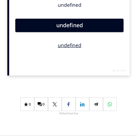
Bureaus
Campagnes
Carriere
Contentmarketing
Craft
Customer Experience
Data & Insights
Design
Digital transformation
Diversiteit
Effectiviteit
0
0
Gedragsverandering
Advertentie
Influencer marketing
Interne communicatie
Martech