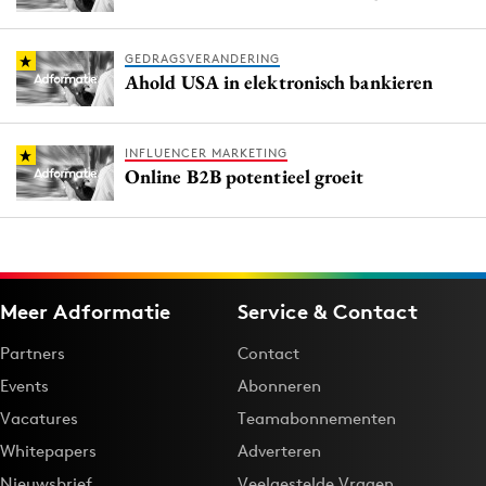
GEDRAGSVERANDERING
Ahold USA in elektronisch bankieren
INFLUENCER MARKETING
Online B2B potentieel groeit
Meer Adformatie
Service & Contact
Partners
Contact
Events
Abonneren
Vacatures
Teamabonnementen
Whitepapers
Adverteren
Nieuwsbrief
Veelgestelde Vragen