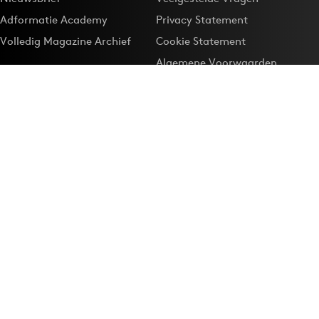
Adformatie Academy
Privacy Statement
Volledig Magazine Archief
Cookie Statement
Algemene Voorwaarden
Onze app
Maak Adformatie.nl je
Google-favoriet
Privacyinstellingen
Download de
Adformatie Nieuws App