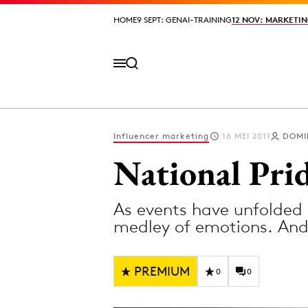
HOME
HOME
9 SEPT: GENAI-TRAINING
9 SEPT: GENAI-TRAINING
12 NOV: MARKETIN
12 NOV: MARKETIN
Influencer marketing
16 MEI 2011
DOMI
Volg het laatste nieuws via de Adformatie N
National Prid
As events have unfolded 
Topics
medley of emotions. And
Artificial Intelligence
Design
Bureaus
Digital transf
PREMIUM
0
0
Campagnes
Diversiteit