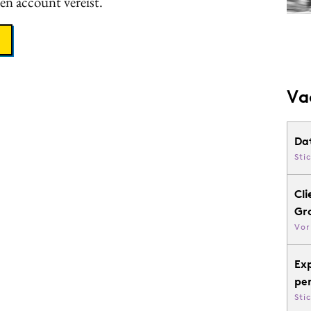
een account vereist.
Va
Da
Sti
Cli
Gr
Vor
Ex
pe
Sti