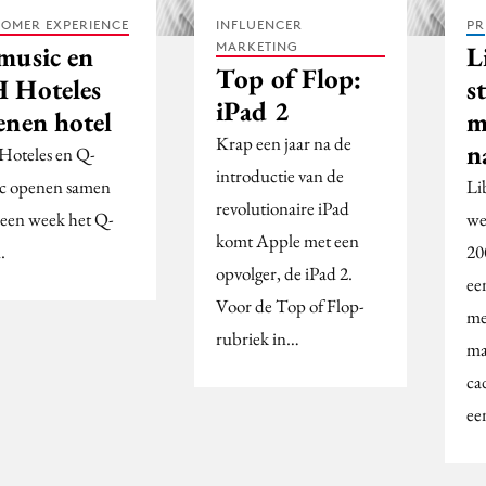
OMER EXPERIENCE
INFLUENCER
PR
MARKETING
music en
L
Top of Flop:
 Hoteles
s
iPad 2
enen hotel
m
Krap een jaar na de
n
oteles en Q-
introductie van de
c openen samen
Li
revolutionaire iPad
 een week het Q-
we
komt Apple met een
.
20
opvolger, de iPad 2.
ee
Voor de Top of Flop-
met
rubriek in…
ma
ca
ee