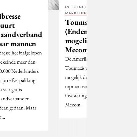
INFLUENCER
MARKETING
ibresse
Toumazis
tuurt
(Endemol)
aandverband
mogelijk ceo
aar mannen
Mecom
bresse heeft afgelopen
De Amerikaan Tom
ekeinde meer dan
Toumazis wordt
0.000 Nederlanders
mogelijk de nieuwe
n proefverpakking
topman van de Britse
 vier gratis
investeringsmaatschappij
andverbanden
Mecom.
deau gedaan. Maar
n…