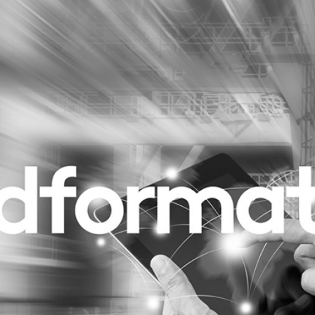
Programmatic
ering
Purpose Marketing
keting
Reputatie & crisis
nicatie