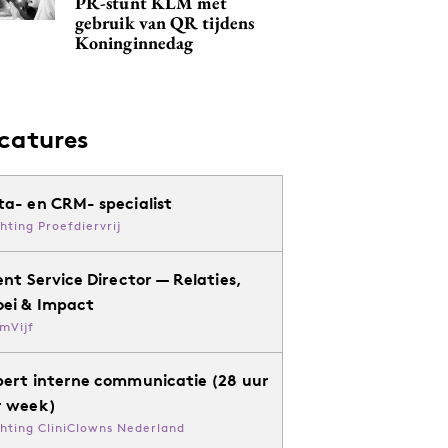
PR-stunt KLM met
gebruik van QR tijdens
Koninginnedag
catures
ta- en CRM- specialist
chting Proefdiervrij
ent Service Director — Relaties,
oei & Impact
mVijf
pert interne communicatie (28 uur
r week)
chting CliniClowns Nederland