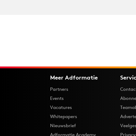
Meer Adformatie
Servi
Partners
Contac
Events
Abonne
Vacatures
Teama
Whitepapers
Advert
Nieuwsbrief
Veelge
Adformatie Academy
Privac