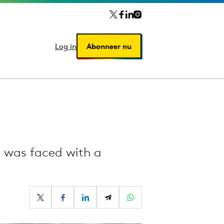
Log in
Log in
Abonneer nu
Abonneer nu
d was faced with a