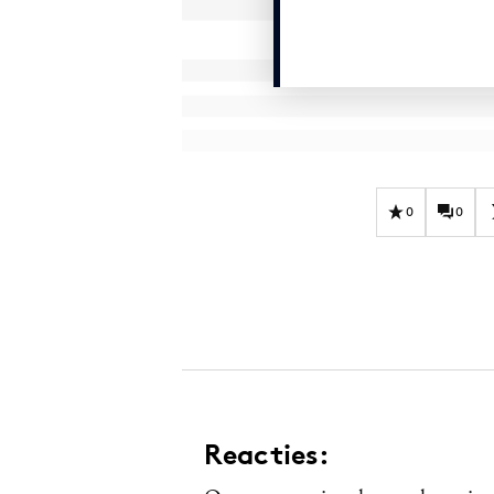
0
0
Reacties: