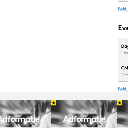
Bekij
Ev
Da
1 o
CM
13 
Beki