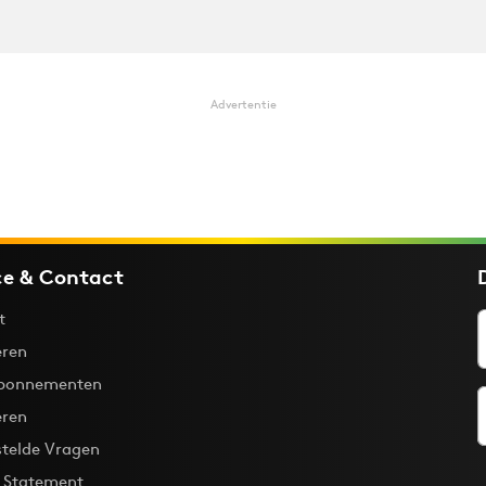
Advertentie
ce & Contact
t
ren
bonnementen
eren
stelde Vragen
y Statement