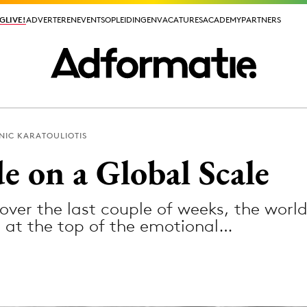
GLIVE!
GLIVE!
ADVERTEREN
ADVERTEREN
EVENTS
EVENTS
OPLEIDINGEN
OPLEIDINGEN
VACATURES
VACATURES
ACADEMY
ACADEMY
PARTNERS
PARTNERS
NIC KARATOULIOTIS
ieuws app
e on a Global Scale
over the last couple of weeks, the worl
 at the top of the emotional…
Media
ormation
Merkstrategie
PR