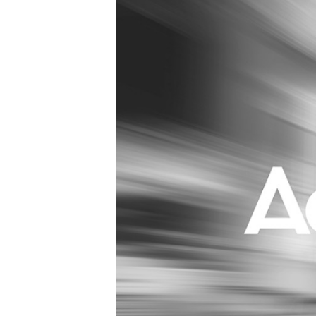
Carriere
Effectiviteit
Contentmarketing
Gedragsverand
Craft
Influencer mar
Customer Experience
Interne commu
Data & Insights
Martech