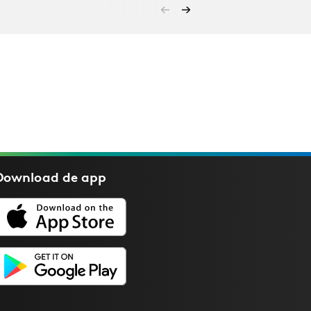
Download de
app