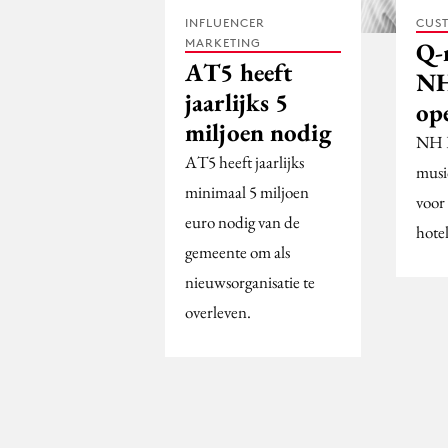
INFLUENCER
CUST
MARKETING
Q-
AT5 heeft
NH
jaarlijks 5
op
miljoen nodig
NH H
AT5 heeft jaarlijks
musi
minimaal 5 miljoen
voor
euro nodig van de
hotel
gemeente om als
nieuwsorganisatie te
overleven.