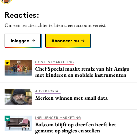
Media
Reacties:
Merkstrategie
Om een reactie achter te laten is een account vereist.
PR
Programmatic
Inloggen
Abonneer nu
Purpose Marketing
Reputatie & crisis
CONTENTMARKETING
Chef'Special maakt remix van hit Amigo
met kinderen en mobiele instrumenten
ADVERTORIAL
Merken winnen met small data
INFLUENCER MARKETING
Bol.com blijft op dreef en heeft het
gemunt op singles en stellen