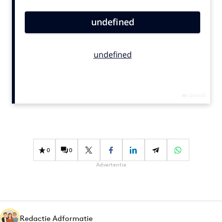
Bureaus
Campagnes
Carriere
Contentmarketing
Craft
Customer Experience
Data & Insights
Design
Digital transformation
Diversiteit
0
0
Effectiviteit
Advertentie
Gedragsverandering
Influencer marketing
Interne communicatie
Martech
Redactie Adformatie