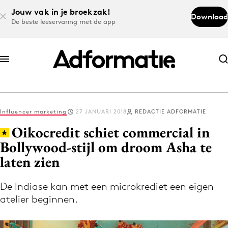
Jouw vak in je broekzak!
Download
De beste leeservaring met de app
Abonneer nu
Abonneer nu
Influencer marketing
27 JANUARI 2018
REDACTIE ADFORMATIE
Log in
Oikocredit schiet commercial in
Bollywood-stijl om droom Asha te
laten zien
Download de app
Volg het laatste nieuws via de Adformatie
De Indiase kan met een microkrediet een eigen
Nieuws app
atelier beginnen.