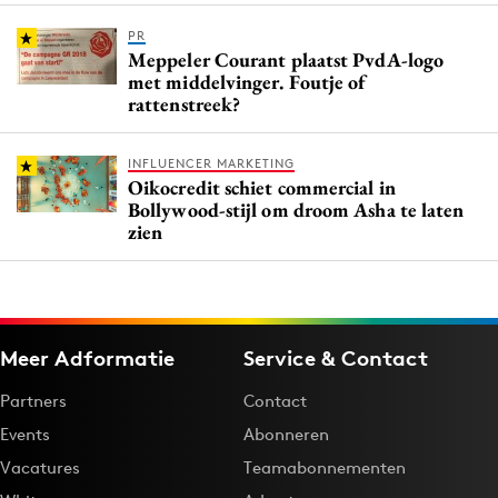
PR
Meppeler Courant plaatst PvdA-logo
met middelvinger. Foutje of
rattenstreek?
INFLUENCER MARKETING
Oikocredit schiet commercial in
Bollywood-stijl om droom Asha te laten
zien
Meer Adformatie
Service & Contact
Partners
Contact
Events
Abonneren
Vacatures
Teamabonnementen