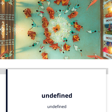
Menu
Home
9 sept: GenAI-training
12 nov: MarketingLive!
Adverteren
Events
Opleidingen
Advertentie
Vacatures
Academy
Partners
Topics
Artificial Intelligence