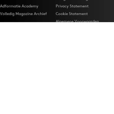
Adformatie Academy
Privacy Statement
Volledig Magazine Archief
Cookie Statement
Algemene Voorwaarden
Onze app
Maak Adformatie.nl je
Google-favoriet
Privacyinstellingen
Download de
Adformatie Nieuws App