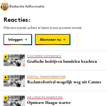
Media
Redactie Adformatie
Merkstrategie
Reacties:
PR
Programmatic
Om een reactie achter te laten is een account vereist.
Purpose Marketing
Inloggen
Abonneer nu
Reputatie & crisis
CUSTOMER EXPERIENCE
Grafische bedrijven bundelen krachten
DIGITAL TRANSFORMATION
Reclamefestival mogelijk weg uit Cannes
INFLUENCER MARKETING
Opnieuw Haagse starter