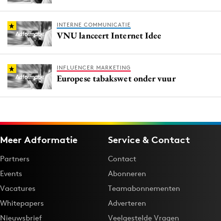
INTERNE COMMUNICATIE
VNU lanceert Internet Idee
INFLUENCER MARKETING
Europese tabakswet onder vuur
Meer Adformatie
Service & Contact
Partners
Contact
Events
Abonneren
Vacatures
Teamabonnementen
Whitepapers
Adverteren
Nieuwsbrief
Veelgestelde Vragen