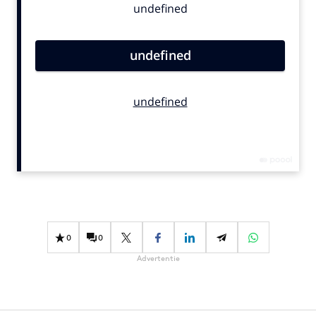
Bureaus
Campagnes
Carriere
Contentmarketing
Craft
Customer Experience
Data & Insights
Design
Digital transformation
Diversiteit
Effectiviteit
0
0
Gedragsverandering
Advertentie
Influencer marketing
Interne communicatie
Martech