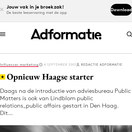
Jouw vak in je broekzak!
Download
De beste leeservaring met de app
Abonneer nu
Abonneer nu
Influencer marketing
4 SEPTEMBER 2001
REDACTIE ADFORMATIE
Log in
Opnieuw Haagse starter
Daags na de introductie van adviesbureau Public
Download de app
Matters is ook van Lindblom public
Volg het laatste nieuws via de Adformatie
relations_public affairs gestart in Den Haag.
Nieuws app
Dit…