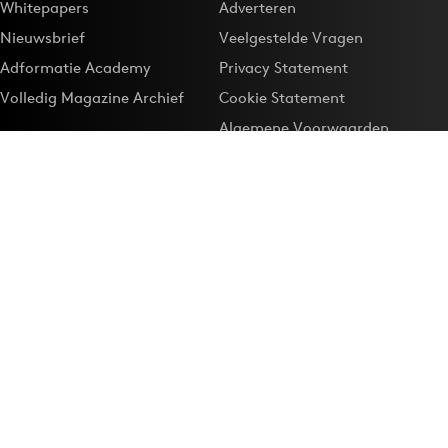
Whitepapers
Adverteren
Nieuwsbrief
Veelgestelde Vragen
Adformatie Academy
Privacy Statement
Volledig Magazine Archief
Cookie Statement
Algemene Voorwaarden
Onze app
Maak Adformatie.nl je
Google-favoriet
Privacyinstellingen
Download de
Adformatie Nieuws App