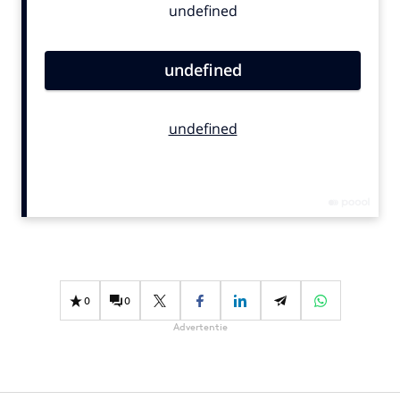
Bureaus
Campagnes
Carriere
Contentmarketing
Craft
Customer Experience
Data & Insights
Design
Digital transformation
Diversiteit
Effectiviteit
0
0
Gedragsverandering
Advertentie
Influencer marketing
Interne communicatie
Martech