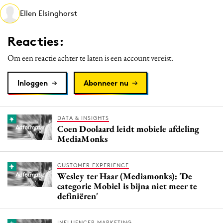
Media
Ellen Elsinghorst
Merkstrategie
Reacties:
PR
Programmatic
Om een reactie achter te laten is een account vereist.
Purpose Marketing
Inloggen
Abonneer nu
Reputatie & crisis
DATA & INSIGHTS
Coen Doolaard leidt mobiele afdeling
MediaMonks
CUSTOMER EXPERIENCE
Wesley ter Haar (Mediamonks): 'De
categorie Mobiel is bijna niet meer te
definiëren'
INFLUENCER MARKETING