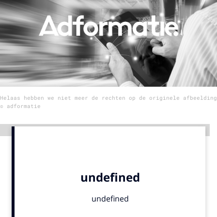
Menu
Home
9 sept: GenAI-training
12 nov: MarketingLive!
Helaas hebben we niet meer de rechten op de originele afbeelding
Adverteren
© adformatie
Events
Opleidingen
Advertentie
Vacatures
Academy
Partners
Topics
Artificial Intelligence