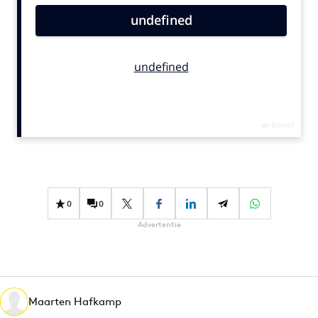
Bureaus
Campagnes
Carriere
Contentmarketing
Craft
Customer Experience
Data & Insights
Design
Digital transformation
0
0
Diversiteit
Advertentie
Effectiviteit
Gedragsverandering
Influencer marketing
Interne communicatie
Maarten Hafkamp
Martech