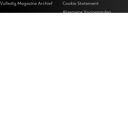
Volledig Magazine Archief
Cookie Statement
Algemene Voorwaarden
Onze app
Maak Adformatie.nl je
Google-favoriet
Privacyinstellingen
Download de
Adformatie Nieuws App