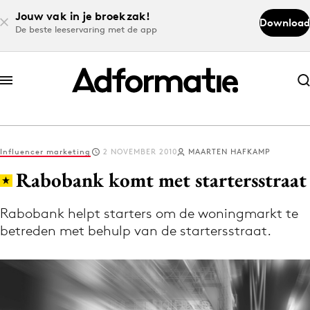
Jouw vak in je broekzak!
Download
De beste leeservaring met de app
Abonneer nu
Abonneer nu
Influencer marketing
2 NOVEMBER 2010
MAARTEN HAFKAMP
Log in
Rabobank komt met startersstraat
Rabobank helpt starters om de woningmarkt te
Download de app
betreden met behulp van de startersstraat.
Volg het laatste nieuws via de Adformatie
Nieuws app