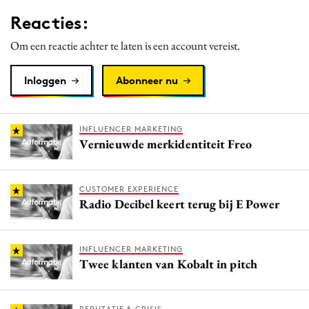
Media
Reacties:
Merkstrategie
Om een reactie achter te laten is een account vereist.
PR
Programmatic
Inloggen
Abonneer nu
Purpose Marketing
Reputatie & crisis
INFLUENCER MARKETING
Vernieuwde merkidentiteit Freo
CUSTOMER EXPERIENCE
Radio Decibel keert terug bij E Power
INFLUENCER MARKETING
Twee klanten van Kobalt in pitch