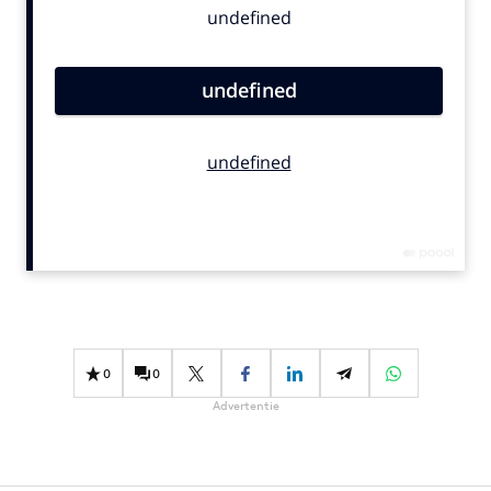
Bureaus
Campagnes
Carriere
Contentmarketing
Craft
Customer Experience
Data & Insights
Design
Digital transformation
Diversiteit
Effectiviteit
0
0
Gedragsverandering
Advertentie
Influencer marketing
Interne communicatie
Martech