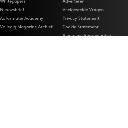
Whitepapers
Adverteren
Nieuwsbrief
Veelgestelde Vragen
Adformatie Academy
Privacy Statement
Volledig Magazine Archief
Cookie Statement
Algemene Voorwaarden
Onze app
Maak Adformatie.nl je
Google-favoriet
Privacyinstellingen
Download de
Adformatie Nieuws App