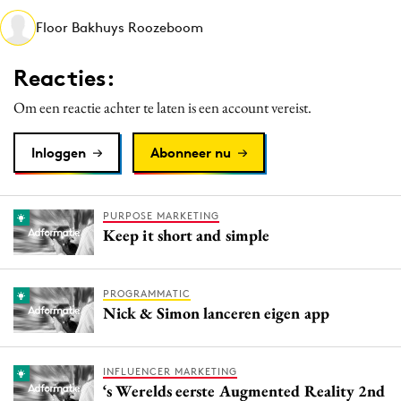
Media
Floor Bakhuys Roozeboom
Merkstrategie
Reacties:
PR
Programmatic
Om een reactie achter te laten is een account vereist.
Purpose Marketing
Inloggen
Abonneer nu
Reputatie & crisis
PURPOSE MARKETING
Keep it short and simple
PROGRAMMATIC
Nick & Simon lanceren eigen app
INFLUENCER MARKETING
‘s Werelds eerste Augmented Reality 2nd