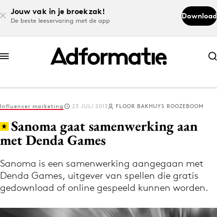
Jouw vak in je broekzak!
Download
De beste leeservaring met de app
Abonneer nu
Abonneer nu
Influencer marketing
23 JULI 2013
FLOOR BAKHUYS ROOZEBOOM
Log in
Sanoma gaat samenwerking aan
met Denda Games
Download de app
Volg het laatste nieuws via de Adformatie
Sanoma is een samenwerking aangegaan met
Denda Games, uitgever van spellen die gratis
Nieuws app
gedownload of online gespeeld kunnen worden.