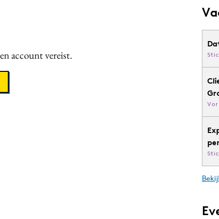
Va
Da
een account vereist.
Sti
Cli
Gr
Vor
Ex
pe
Sti
Bekij
Ev