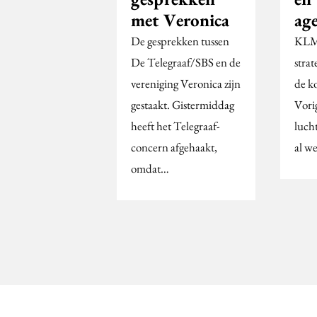
met Veronica
ag
De gesprekken tussen
KLM 
De Telegraaf/SBS en de
strat
vereniging Veronica zijn
de ko
gestaakt. Gistermiddag
Vori
heeft het Telegraaf-
luch
concern afgehaakt,
al w
omdat…