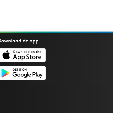
Download de
app