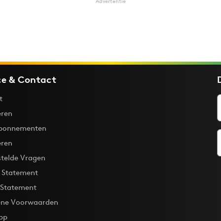
Advertentie
ce & Contact
t
ren
bonnementen
eren
stelde Vragen
y Statement
 Statement
ne Voorwaarden
pp