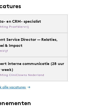
catures
ta- en CRM- specialist
chting Proefdiervrij
ent Service Director — Relaties,
oei & Impact
mVijf
pert interne communicatie (28 uur
r week)
chting CliniClowns Nederland
k alle vacatures
enementen