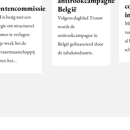
antirookcampagne
c
entencommissie
België
i
is bezig met een
Volgens dagblad Trouw
Mi
egie om structureel
wordt de
va
sten te verlagen.
antirookcampagne in
al
ge week liet de
België gefinancierd door
sc
tvaartmaatschappij
de tabaksindustrie.
eten het…