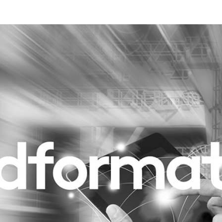
Programmatic
ering
Purpose Marketing
keting
Reputatie & crisis
nicatie