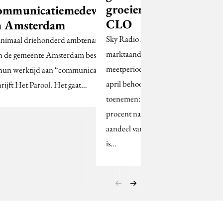
groeier in
ommunicatiemedewerkers
CLO
n Amsterdam
Sky Radio zag het
nimaal driehonderd ambtenaren
marktaandeel in de
n de gemeente Amsterdam besteden
meetperiode maart-
 hun werktijd aan “communicatie”?,
april behoorlijk
hrijft Het Parool. Het gaat…
toenemen: met 0,7
procent naar 13,1. Het
aandeel van Radio 3FM
is…