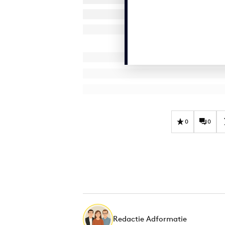
0
0
Redactie Adformatie