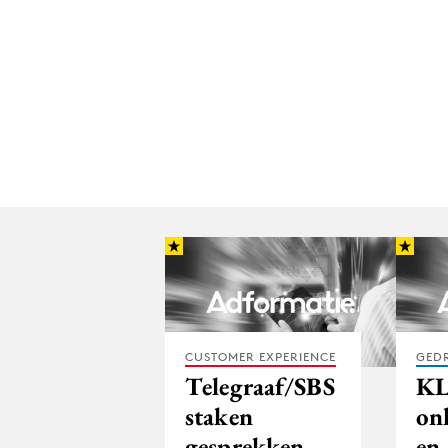
CUSTOMER EXPERIENCE
GED
Telegraaf/SBS
KL
staken
onl
gesprekken
en