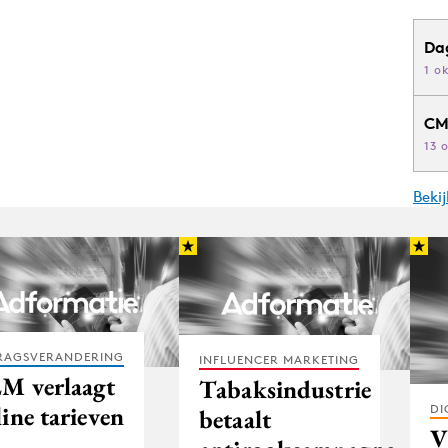
Da
1 o
CM
13 
Beki
RAGSVERANDERING
INFLUENCER MARKETING
M verlaagt
Tabaksindustrie
ine tarieven
DI
betaalt
V