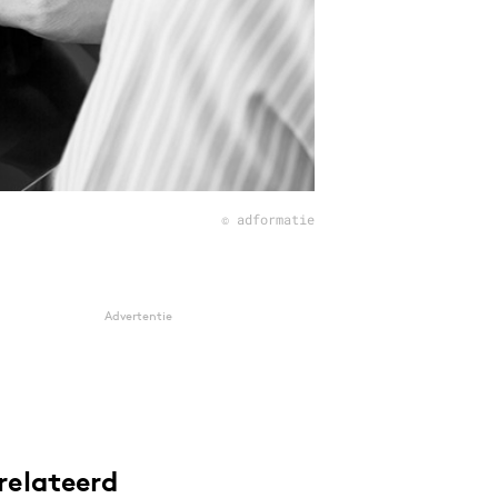
© adformatie
Advertentie
relateerd